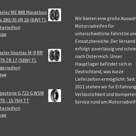
zeler ME 888 Marathon
Wir bieten eine große Auswah
a 280/35 VR 18 (84V) TL
Motorradreifen für
terreifen)
unterschiedliche Fahrstile un
68
€
Einsatzbereiche. Der Versand
erfolgt zuverlässig und schne
eler Sportec M-9 RR
nach Österreich. Unser
70 ZR 17 (58W) TL
Hauptlager befindet sich in
derreifen)
Deutschland, was kurze
39
€
Lieferzeiten ermöglicht. Seit
2011 stehen wir für Erfahrung
gestone G 722 G WSW
Verlässlichkeit und kompete
70 - 15 76H TT
Service rund um Motorradreif
terreifen)
58
€