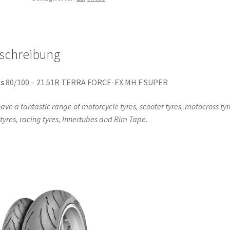
FORCE-
EX
MH
F
schreibung
SUPER
Menge
s
80/100 – 21 51R TERRA FORCE-EX MH F SUPER
ave a fantastic range of motorcycle tyres, scooter tyres, motocross tyr
l tyres, racing tyres, Innertubes and Rim Tape.