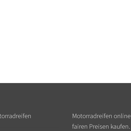
orradreifen
Motorradreifen online
fairen Preisen kaufen.