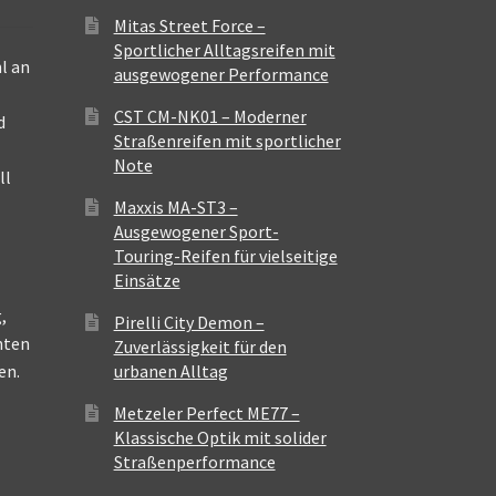
Mitas Street Force –
Sportlicher Alltagsreifen mit
l an
ausgewogener Performance
CST CM-NK01 – Moderner
d
Straßenreifen mit sportlicher
Note
ll
Maxxis MA-ST3 –
Ausgewogener Sport-
Touring-Reifen für vielseitige
Einsätze
,
Pirelli City Demon –
nten
Zuverlässigkeit für den
en.
urbanen Alltag
Metzeler Perfect ME77 –
Klassische Optik mit solider
Straßenperformance