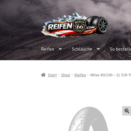
Zur
Zum
Navigation
Inhalt
springen
springen
Reifen
Schläuche
So bestell
Start
Shop
Reifen
Mitas 80/100 – 21 51R