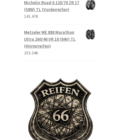
Michelin Road 6 120/70 ZR 17
(58W) TL (Vorderreifen)
141.47
€
Metzeler ME 888 Marathon
Ultra 260/40 VR 18 (84V) TL
(Hinterreifen)
253.34
€