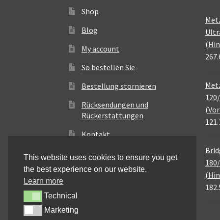
Shop
Met
Blog
Ultr
(Hin
My account
267.
So bestellen Sie
Metz
Bestellung stornieren
120/
Rücksendungen und
(Vor
Rückerstattungen
121.
Kontakt
Brid
This website uses cookies to ensure you get
180/
the best experience on our website.
(Hin
Learn more
182.
Technical
Technical
Marketing
Marketing