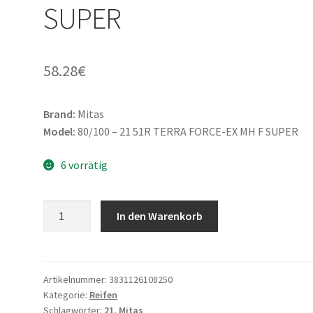
SUPER
58.28
€
Brand:
Mitas
Model:
80/100 – 21 51R TERRA FORCE-EX MH F SUPER
6 vorrätig
Mitas
In den Warenkorb
80/100
-
21
51R
Artikelnummer:
3831126108250
Kategorie:
Reifen
TERRA
Schlagwörter:
21
,
Mitas