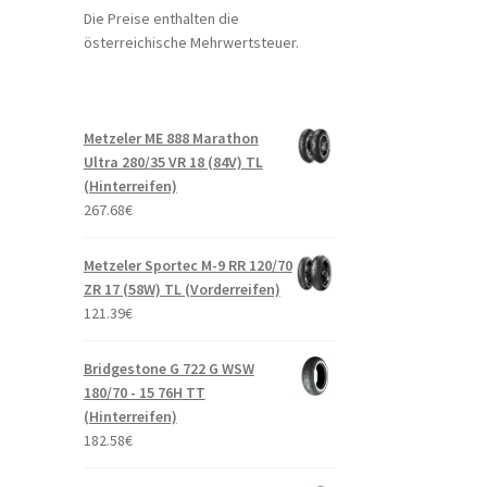
Die Preise enthalten die
österreichische Mehrwertsteuer.
Metzeler ME 888 Marathon
Ultra 280/35 VR 18 (84V) TL
(Hinterreifen)
267.68
€
Metzeler Sportec M-9 RR 120/70
ZR 17 (58W) TL (Vorderreifen)
121.39
€
Bridgestone G 722 G WSW
180/70 - 15 76H TT
(Hinterreifen)
182.58
€