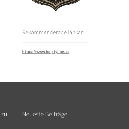
Rekommenderade länkar
https://www.hojstyling.se
 zu
Neueste Beiträge