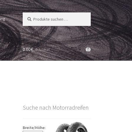
Suchen
Suchen
ung
nach:
0.00
€
0 Artikel
Suche nach Motorradreifen
Breite/Höhe: