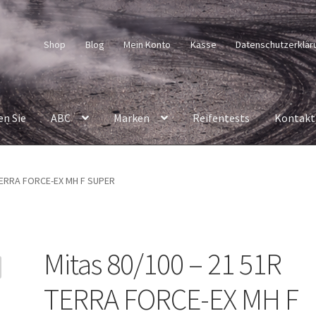
Shop
Blog
Mein Konto
Kasse
Datenschutzerklär
en Sie
ABC
Marken
Reifentests
Kontakt
 TERRA FORCE-EX MH F SUPER
Mitas 80/100 – 21 51R
TERRA FORCE-EX MH F