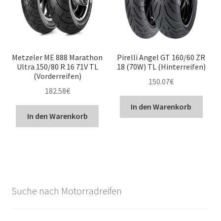
Metzeler ME 888 Marathon
Pirelli Angel GT 160/60 ZR
Ultra 150/80 R 16 71V TL
18 (70W) TL (Hinterreifen)
(Vorderreifen)
150.07
€
182.58
€
In den Warenkorb
In den Warenkorb
Suche nach Motorradreifen