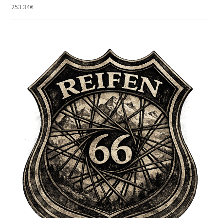
253.34
€