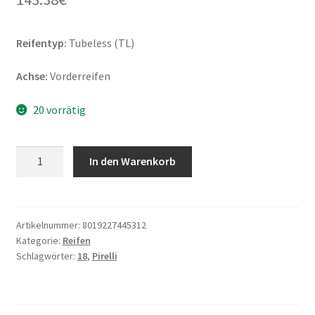
Reifentyp:
Tubeless (TL)
Achse:
Vorderreifen
20 vorrätig
Pirelli
In den Warenkorb
110/80
R
18
58V
Artikelnummer:
8019227445312
Kategorie:
Reifen
SCORPION
Schlagwörter:
18
,
Pirelli
TRAIL
3
TL
(Vorderreifen)