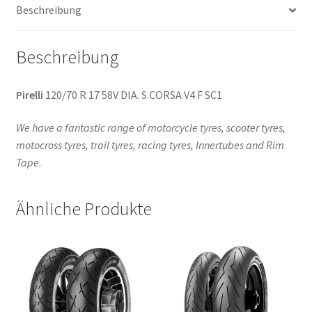
Beschreibung
(Vorderreifen)
Menge
Beschreibung
Pirelli
120/70 R 17 58V DIA. S.CORSA V4 F SC1
We have a fantastic range of motorcycle tyres, scooter tyres,
motocross tyres, trail tyres, racing tyres, Innertubes and Rim
Tape.
Ähnliche Produkte