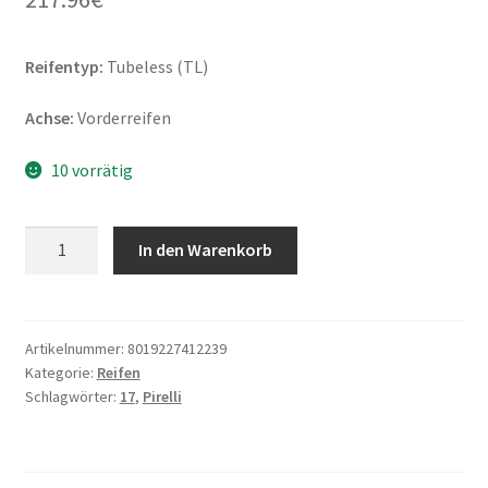
Reifentyp:
Tubeless (TL)
Achse:
Vorderreifen
10 vorrätig
Pirelli
In den Warenkorb
Diablo
Supercorsa
V4
SC1
Artikelnummer:
8019227412239
Kategorie:
Reifen
120/70
Schlagwörter:
17
,
Pirelli
R
17
58V
TL