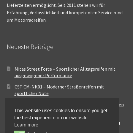
Lieferzeiten ermöglicht. Seit 2011 stehen wir für
Erfahrung, Verlässlichkeit und kompetenten Service rund
um Motorradreifen.
Neueste Beiträge
Mitas Street Force – Sportlicher Alltagsreifen mit
ausgewogener Performance
CST CM-NK01 – Moderner Straßenreifen mit
sportlicher Note
Maxxis MA-ST3 – Ausgewogener Sport-Touring-Reifen
This website uses cookies to ensure you get
für vielseitige Einsätze
the best experience on our website.
Pirelli City Demon – Zuverlässigkeit für den urbanen
Learn more
Alltag