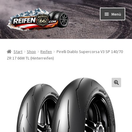
Zur
Zum
Menü
Navigation
Inhalt
springen
springen
Unterm
Reifen
öffnen
Start
Shop
Reifen
Pirelli Diablo Supercorsa V3 SP 140/70
Unterm
Schläuche
ZR 17 66W TL (Hinterreifen)
öffnen
So bestellen Sie
Unterm
ABC
öffnen
Unterm
Marken
öffnen
Reifentests