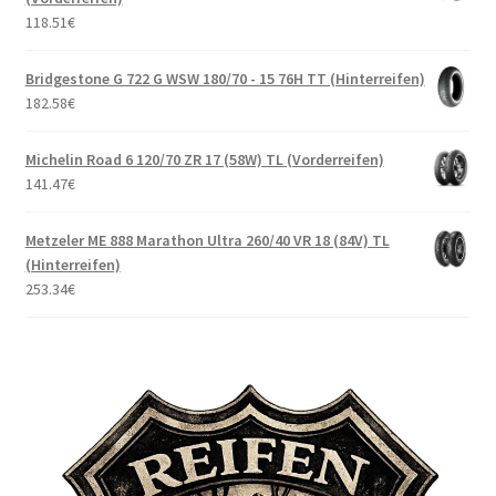
118.51
€
Bridgestone G 722 G WSW 180/70 - 15 76H TT (Hinterreifen)
182.58
€
Michelin Road 6 120/70 ZR 17 (58W) TL (Vorderreifen)
141.47
€
Metzeler ME 888 Marathon Ultra 260/40 VR 18 (84V) TL
(Hinterreifen)
253.34
€