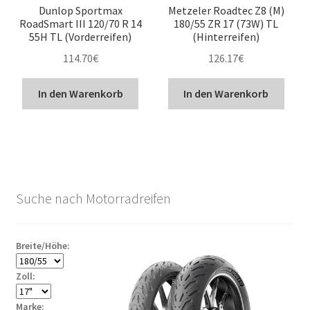
Dunlop Sportmax
Metzeler Roadtec Z8 (M)
RoadSmart III 120/70 R 14
180/55 ZR 17 (73W) TL
55H TL (Vorderreifen)
(Hinterreifen)
114.70
€
126.17
€
In den Warenkorb
In den Warenkorb
Suche nach Motorradreifen
Breite/Höhe:
Zoll:
Marke: