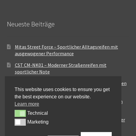
Neueste Beiträge
Mitas Street Force – Sportlicher Alltagsreifen mit
ausgewogener Performance
CST CM-NK01 – Moderner Straßenreifen mit
sportlicher Note
Maxxis MA-ST3 – Ausgewogener Sport-Touring-Reifen
This website uses cookies to ensure you get
für vielseitige Einsätze
the best experience on our website.
Pirelli City Demon – Zuverlässigkeit für den urbanen
Learn more
Alltag
Technical
Technical
Metzeler Perfect ME77 – Klassische Optik mit solider
Marketing
Marketing
Straßenperformance