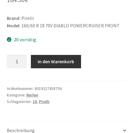
Brand:
Pirelli
Model:
160/60 R 18 70V DIABLO POWERCRUISER FRONT
20 vorrätig
Pirelli
In den Warenkorb
160/60
R
18
70V
Artikelnummer:
8019227458756
Kategorie:
Reifen
DIABLO
Schlagwörter:
18
,
Pirelli
POWERCRUISER
FRONT
Menge
Beschreibung