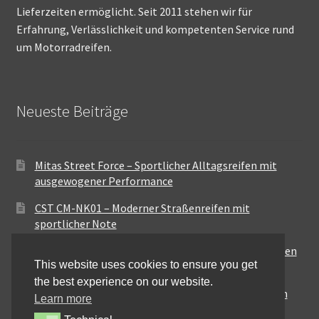
Lieferzeiten ermöglicht. Seit 2011 stehen wir für
Erfahrung, Verlässlichkeit und kompetenten Service rund
um Motorradreifen.
Neueste Beiträge
Mitas Street Force – Sportlicher Alltagsreifen mit
ausgewogener Performance
CST CM-NK01 – Moderner Straßenreifen mit
sportlicher Note
Maxxis MA-ST3 – Ausgewogener Sport-Touring-Reifen
This website uses cookies to ensure you get
für vielseitige Einsätze
the best experience on our website.
Pirelli City Demon – Zuverlässigkeit für den urbanen
Learn more
Alltag