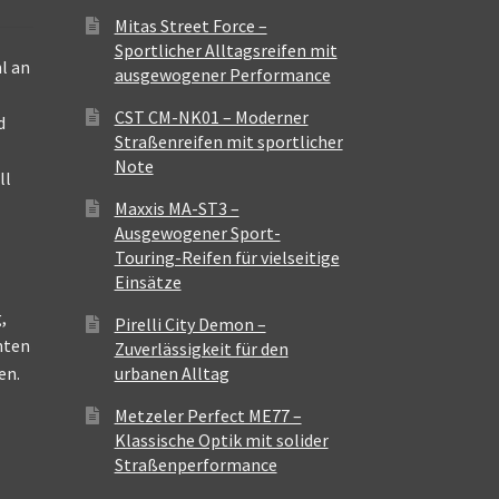
Mitas Street Force –
Sportlicher Alltagsreifen mit
l an
ausgewogener Performance
CST CM-NK01 – Moderner
d
Straßenreifen mit sportlicher
Note
ll
Maxxis MA-ST3 –
Ausgewogener Sport-
Touring-Reifen für vielseitige
Einsätze
,
Pirelli City Demon –
nten
Zuverlässigkeit für den
en.
urbanen Alltag
Metzeler Perfect ME77 –
Klassische Optik mit solider
Straßenperformance