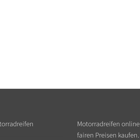
orradreifen
Motorradreifen online
fairen Preisen kaufen.