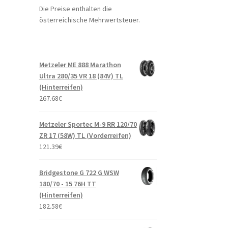
Die Preise enthalten die
österreichische Mehrwertsteuer.
Metzeler ME 888 Marathon
Ultra 280/35 VR 18 (84V) TL
(Hinterreifen)
267.68
€
Metzeler Sportec M-9 RR 120/70
ZR 17 (58W) TL (Vorderreifen)
121.39
€
Bridgestone G 722 G WSW
180/70 - 15 76H TT
(Hinterreifen)
182.58
€