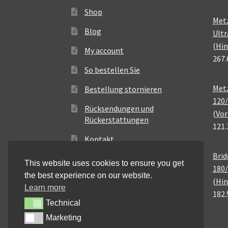
Shop
Met
Blog
Ultr
(Hin
My account
267.
So bestellen Sie
Metz
Bestellung stornieren
120/
Rücksendungen und
(Vor
Rückerstattungen
121.
Kontakt
Brid
This website uses cookies to ensure you get
180/
the best experience on our website.
(Hin
Learn more
182.
Technical
Technical
Marketing
Marketing