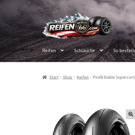
Zur
Zum
Navigation
Inhalt
springen
springen
Reifen
Schläuche
So bestell
Start
Shop
Reifen
Pirelli Diablo Supercor