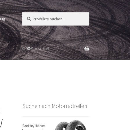
Suchen
Suchen
ung
nach:
0.00
€
0 Artikel
a
Suche nach Motorradreifen
W
Breite/Höhe: