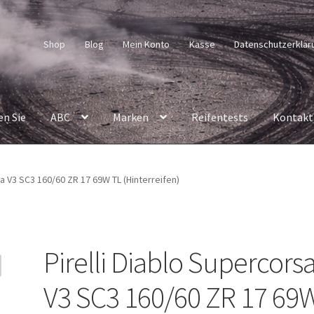
Shop
Blog
Mein Konto
Kasse
Datenschutzerklär
en Sie
ABC
Marken
Reifentests
Kontakt
sa V3 SC3 160/60 ZR 17 69W TL (Hinterreifen)
Pirelli Diablo Supercors
V3 SC3 160/60 ZR 17 69