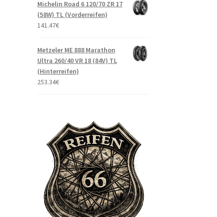
Michelin Road 6 120/70 ZR 17
(58W) TL (Vorderreifen)
141.47
€
Metzeler ME 888 Marathon
Ultra 260/40 VR 18 (84V) TL
(Hinterreifen)
253.34
€