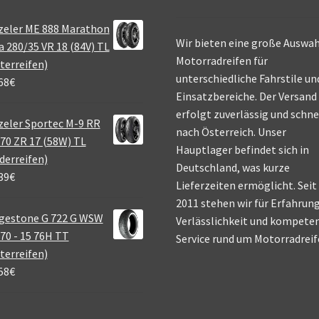
zeler ME 888 Marathon
Wir bieten eine große Auswah
a 280/35 VR 18 (84V) TL
Motorradreifen für
terreifen)
unterschiedliche Fahrstile un
68
€
Einsatzbereiche. Der Versand
erfolgt zuverlässig und schne
eler Sportec M-9 RR
nach Österreich. Unser
70 ZR 17 (58W) TL
Hauptlager befindet sich in
derreifen)
Deutschland, was kurze
39
€
Lieferzeiten ermöglicht. Seit
2011 stehen wir für Erfahrung
gestone G 722 G WSW
Verlässlichkeit und kompete
70 - 15 76H TT
Service rund um Motorradreif
terreifen)
58
€