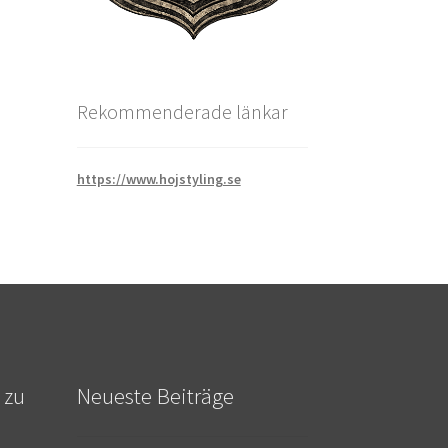
Rekommenderade länkar
https://www.hojstyling.se
 zu
Neueste Beiträge