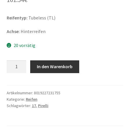
Reifentyp:
Tubeless (TL)
Achse:
Hinterreifen
20 vorrätig
Pirelli
In den Warenkorb
Angel
GT
170/60
ZR
Artikelnummer:
8019227231755
Kategorie:
Reifen
17
Schlagwörter:
17
,
Pirelli
(72W)
TL
(Hinterreifen)
Menge