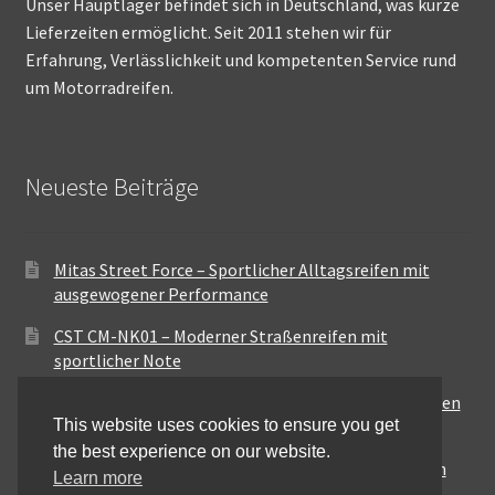
Unser Hauptlager befindet sich in Deutschland, was kurze
Lieferzeiten ermöglicht. Seit 2011 stehen wir für
Erfahrung, Verlässlichkeit und kompetenten Service rund
um Motorradreifen.
Neueste Beiträge
Mitas Street Force – Sportlicher Alltagsreifen mit
ausgewogener Performance
CST CM-NK01 – Moderner Straßenreifen mit
sportlicher Note
Maxxis MA-ST3 – Ausgewogener Sport-Touring-Reifen
This website uses cookies to ensure you get
für vielseitige Einsätze
the best experience on our website.
Pirelli City Demon – Zuverlässigkeit für den urbanen
Learn more
Alltag