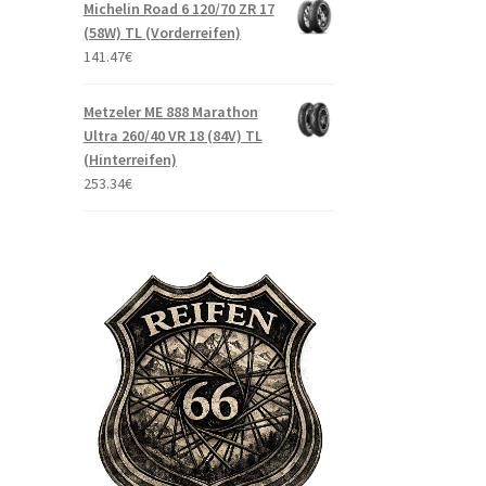
Michelin Road 6 120/70 ZR 17
(58W) TL (Vorderreifen)
141.47
€
Metzeler ME 888 Marathon
Ultra 260/40 VR 18 (84V) TL
(Hinterreifen)
253.34
€