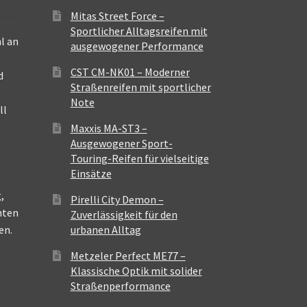
Mitas Street Force –
Sportlicher Alltagsreifen mit
l an
ausgewogener Performance
CST CM-NK01 – Moderner
d
Straßenreifen mit sportlicher
Note
ll
Maxxis MA-ST3 –
Ausgewogener Sport-
Touring-Reifen für vielseitige
Einsätze
,
Pirelli City Demon –
nten
Zuverlässigkeit für den
en.
urbanen Alltag
Metzeler Perfect ME77 –
Klassische Optik mit solider
Straßenperformance