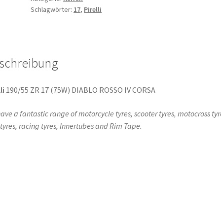
Schlagwörter:
17
,
Pirelli
ZR
17
(75W)
TL
schreibung
(Hinterreifen)
Menge
li
190/55 ZR 17 (75W) DIABLO ROSSO IV CORSA
ave a fantastic range of motorcycle tyres, scooter tyres, motocross tyr
l tyres, racing tyres, Innertubes and Rim Tape.