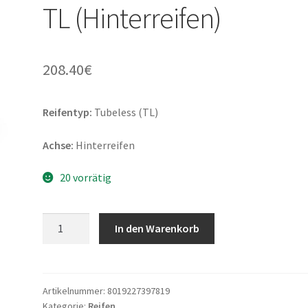
TL (Hinterreifen)
208.40
€
Reifentyp:
Tubeless (TL)
Achse:
Hinterreifen
20 vorrätig
Pirelli
In den Warenkorb
Diablo
Rosso
IV
Corsa
Artikelnummer:
8019227397819
Kategorie:
Reifen
190/55