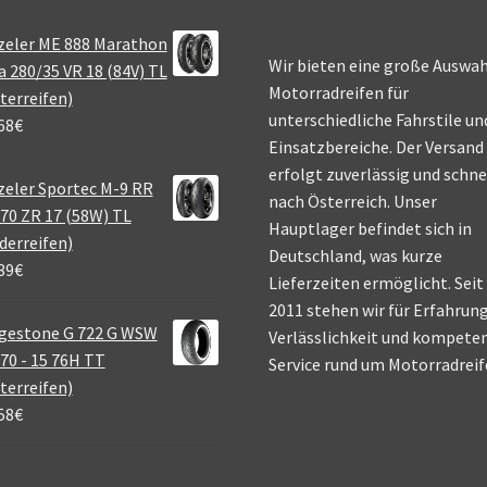
zeler ME 888 Marathon
Wir bieten eine große Auswah
a 280/35 VR 18 (84V) TL
Motorradreifen für
terreifen)
unterschiedliche Fahrstile un
68
€
Einsatzbereiche. Der Versand
erfolgt zuverlässig und schne
eler Sportec M-9 RR
nach Österreich. Unser
70 ZR 17 (58W) TL
Hauptlager befindet sich in
derreifen)
Deutschland, was kurze
39
€
Lieferzeiten ermöglicht. Seit
2011 stehen wir für Erfahrung
gestone G 722 G WSW
Verlässlichkeit und kompete
70 - 15 76H TT
Service rund um Motorradreif
terreifen)
58
€