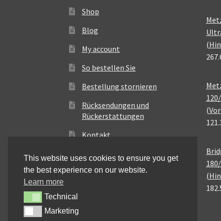
Shop
Met
Blog
Ultr
(Hin
My account
267.
So bestellen Sie
Metz
Bestellung stornieren
120/
Rücksendungen und
(Vor
Rückerstattungen
121.
Kontakt
Brid
This website uses cookies to ensure you get
180/
the best experience on our website.
(Hin
Learn more
182.
Technical
Technical
Marketing
Marketing