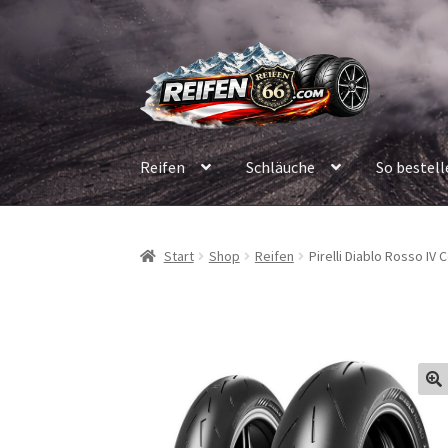
Zur
Zum
Navigation
Inhalt
springen
springen
Reifen
Schläuche
So bestell
Start
Shop
Reifen
Pirelli Diablo Rosso IV 