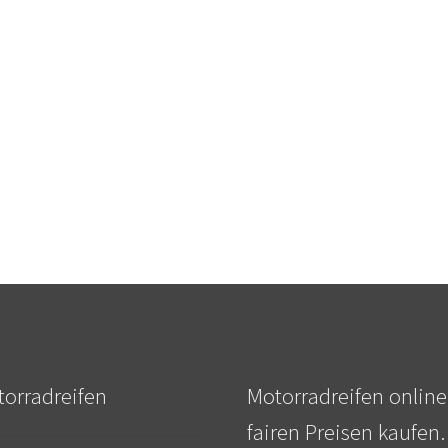
orradreifen
Motorradreifen online
fairen Preisen kaufen.