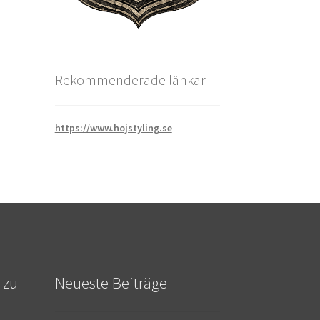
Rekommenderade länkar
https://www.hojstyling.se
 zu
Neueste Beiträge