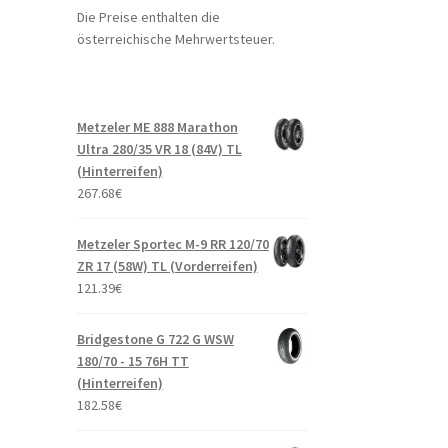
Die Preise enthalten die
österreichische Mehrwertsteuer.
Metzeler ME 888 Marathon
Ultra 280/35 VR 18 (84V) TL
(Hinterreifen)
267.68
€
Metzeler Sportec M-9 RR 120/70
ZR 17 (58W) TL (Vorderreifen)
121.39
€
Bridgestone G 722 G WSW
180/70 - 15 76H TT
(Hinterreifen)
182.58
€