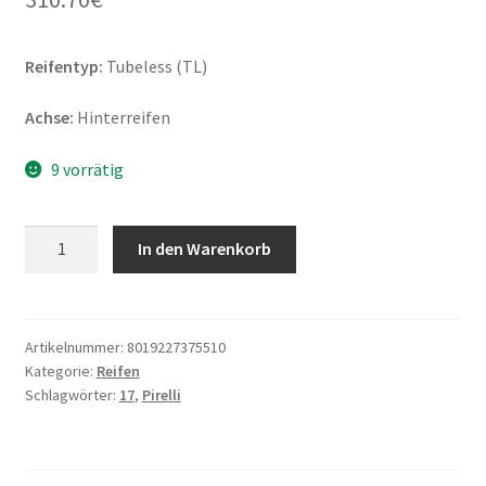
Reifentyp:
Tubeless (TL)
Achse:
Hinterreifen
9 vorrätig
Pirelli
In den Warenkorb
Diablo
Superbike
SC0
K452
Artikelnummer:
8019227375510
Kategorie:
Reifen
200/65
Schlagwörter:
17
,
Pirelli
R
17
NHS
TL