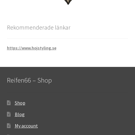
Rekommenderade länkar
https://www.hojstyling.se
Reifen66 – Shop
Shop
Blog
My account