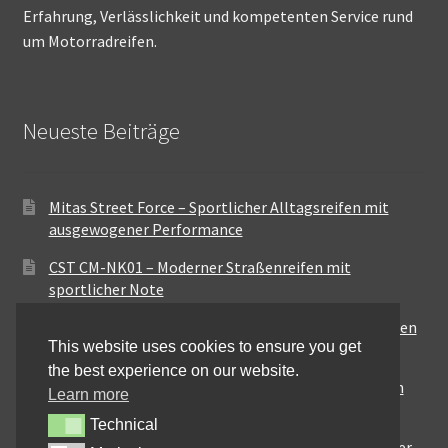
Erfahrung, Verlässlichkeit und kompetenten Service rund
um Motorradreifen.
Neueste Beiträge
Mitas Street Force – Sportlicher Alltagsreifen mit
ausgewogener Performance
CST CM-NK01 – Moderner Straßenreifen mit
sportlicher Note
Maxxis MA-ST3 – Ausgewogener Sport-Touring-Reifen
This website uses cookies to ensure you get
für vielseitige Einsätze
the best experience on our website.
Pirelli City Demon – Zuverlässigkeit für den urbanen
Learn more
Alltag
Technical
Technical
Metzeler Perfect ME77 – Klassische Optik mit solider