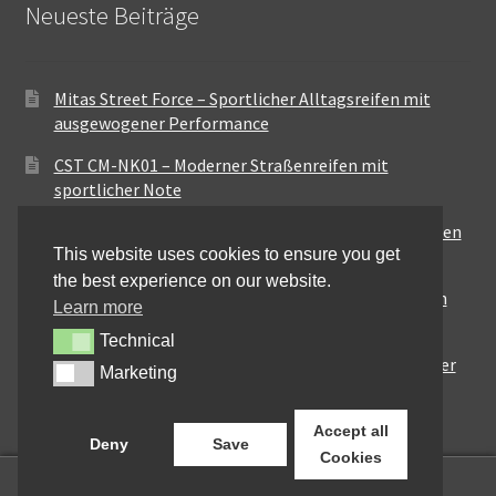
Neueste Beiträge
Mitas Street Force – Sportlicher Alltagsreifen mit
ausgewogener Performance
CST CM-NK01 – Moderner Straßenreifen mit
sportlicher Note
Maxxis MA-ST3 – Ausgewogener Sport-Touring-Reifen
This website uses cookies to ensure you get
für vielseitige Einsätze
the best experience on our website.
Pirelli City Demon – Zuverlässigkeit für den urbanen
Learn more
Alltag
Technical
Technical
Metzeler Perfect ME77 – Klassische Optik mit solider
Marketing
Marketing
Straßenperformance
Accept all
Deny
Save
Cookies
0