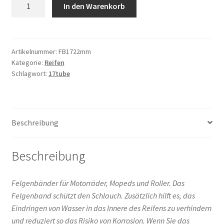
Felgenband
In den Warenkorb
17
/
22mm
Menge
Artikelnummer:
FB1722mm
Kategorie:
Reifen
Schlagwort:
17tube
Beschreibung
Beschreibung
Felgenbänder für Motorräder, Mopeds und Roller. Das
Felgenband schützt den Schlauch. Zusätzlich hilft es, das
Eindringen von Wasser in das Innere des Reifens zu verhindern
und reduziert so das Risiko von Korrosion. Wenn Sie das