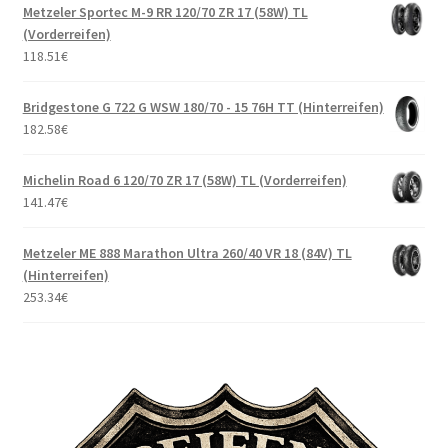
Metzeler Sportec M-9 RR 120/70 ZR 17 (58W) TL
(Vorderreifen)
118.51
€
Bridgestone G 722 G WSW 180/70 - 15 76H TT (Hinterreifen)
182.58
€
Michelin Road 6 120/70 ZR 17 (58W) TL (Vorderreifen)
141.47
€
Metzeler ME 888 Marathon Ultra 260/40 VR 18 (84V) TL
(Hinterreifen)
253.34
€