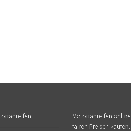
orradreifen
Motorradreifen online
fairen Preisen kaufen.