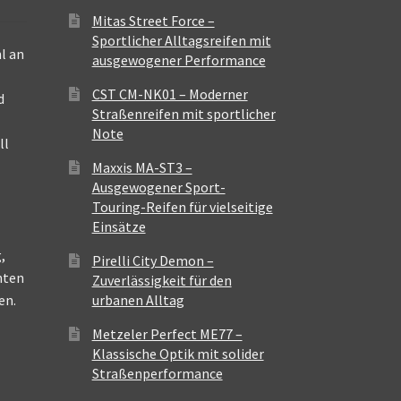
Mitas Street Force –
Sportlicher Alltagsreifen mit
l an
ausgewogener Performance
CST CM-NK01 – Moderner
d
Straßenreifen mit sportlicher
Note
ll
Maxxis MA-ST3 –
Ausgewogener Sport-
Touring-Reifen für vielseitige
Einsätze
,
Pirelli City Demon –
nten
Zuverlässigkeit für den
en.
urbanen Alltag
Metzeler Perfect ME77 –
Klassische Optik mit solider
Straßenperformance