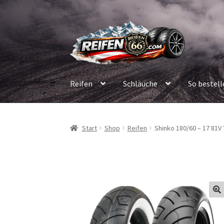
Zur
Zum
Navigation
Inhalt
springen
springen
Reifen
Schläuche
So bestell
Start
Shop
Reifen
Shinko 180/60 – 17 81