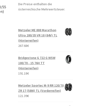
Die Preise enthalten die
0/55
österreichische Mehrwertsteuer.
en)
Metzeler ME 888 Marathon
Ultra 280/35 VR 18 (84V) TL
(Hinterreifen)
267.68
€
Bridgestone G 722 G WSW
180/70 - 15 76H TT
(Hinterreifen)
191.18
€
Metzeler Sportec M-9 RR 120/70
ZR 17 (58W) TL (Vorderreifen)
121.39
€