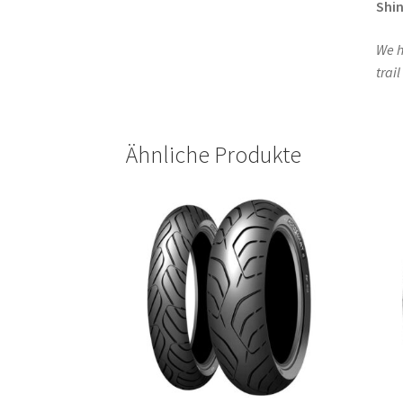
Shi
We h
trai
Ähnliche Produkte