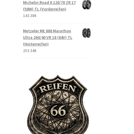
Michelin Road 6 120/70 ZR 17
(58W) TL (Vorderreifen)
143.38
€
Metzeler ME 888 Marathon
Ultra 260/40 VR 18 (84V) TL
(Hinterreifen)
253.34
€