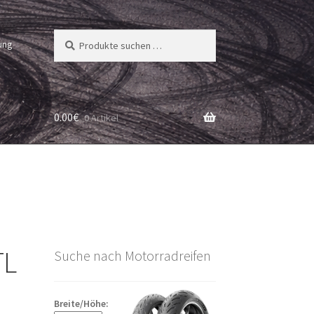
Suchen
Suchen
ung
nach:
0.00
€
0 Artikel
TL
Suche nach Motorradreifen
Breite/Höhe: