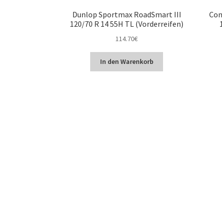
Dunlop Sportmax RoadSmart III
Con
120/70 R 14 55H TL (Vorderreifen)
114.70
€
In den Warenkorb