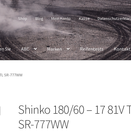
Shop
Blog
Mein Konto
Kasse
Datenschutzerklär
en Sie
ABC
Marken
Reifentests
Kontakt
V TL SR-777WW
Shinko 180/60 – 17 81V 
SR-777WW