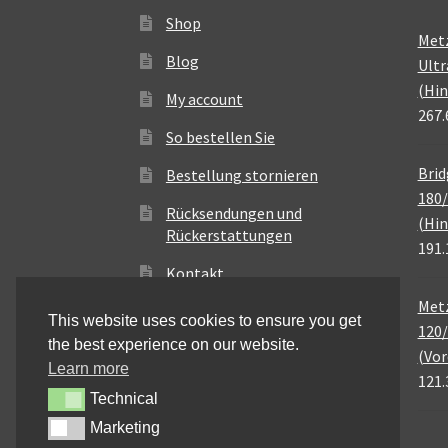
Shop
Met
Blog
Ultr
(Hin
My account
267.
So bestellen Sie
Brid
Bestellung stornieren
180/
Rücksendungen und
(Hin
Rückerstattungen
191.
Kontakt
Metz
This website uses cookies to ensure you get
120/
the best experience on our website.
(Vor
Learn more
121.
Technical
Technical
Marketing
Marketing