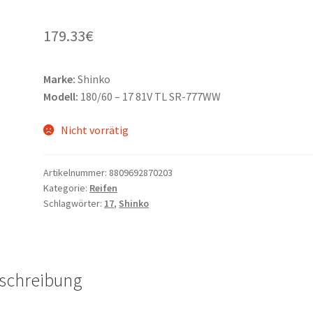
179.33
€
Marke:
Shinko
Modell:
180/60 – 17 81V TL SR-777WW
Nicht vorrätig
Artikelnummer:
8809692870203
Kategorie:
Reifen
Schlagwörter:
17
,
Shinko
schreibung