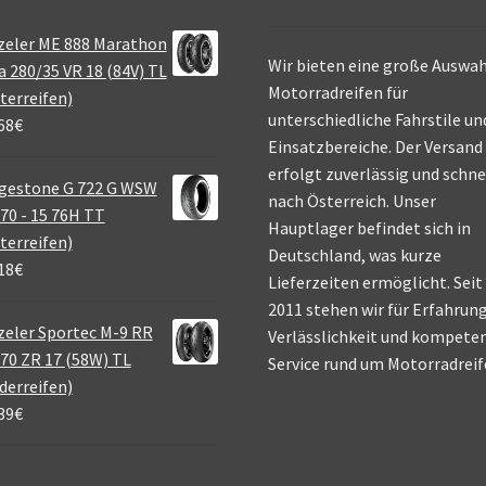
zeler ME 888 Marathon
Wir bieten eine große Auswah
a 280/35 VR 18 (84V) TL
Motorradreifen für
terreifen)
unterschiedliche Fahrstile un
68
€
Einsatzbereiche. Der Versand
erfolgt zuverlässig und schne
gestone G 722 G WSW
nach Österreich. Unser
70 - 15 76H TT
Hauptlager befindet sich in
terreifen)
Deutschland, was kurze
18
€
Lieferzeiten ermöglicht. Seit
2011 stehen wir für Erfahrung
eler Sportec M-9 RR
Verlässlichkeit und kompete
70 ZR 17 (58W) TL
Service rund um Motorradreif
derreifen)
39
€