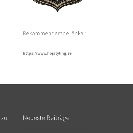
Rekommenderade länkar
https://www.hojstyling.se
 zu
Neueste Beiträge