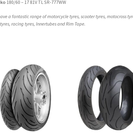
nko
180/60 – 17 81V TL SR-777WW
ave a fantastic range of motorcycle tyres, scooter tyres, motocross tyr
l tyres, racing tyres, Innertubes and Rim Tape.