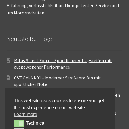
Erfahrung, Verlässlichkeit und kompetenten Service rund
um Motorradreifen.
Neueste Beiträge
Mitas Street Force – Sportlicher Alltagsreifen mit
ausgewogener Performance
CST CM-NK01 – Moderner Straßenreifen mit
sportlicher Note
Maxxis MA-ST3 – Ausgewogener Sport-Touring-Reifen
This website uses cookies to ensure you get
für vielseitige Einsätze
the best experience on our website.
Pirelli City Demon – Zuverlässigkeit für den urbanen
Learn more
Alltag
Technical
Technical