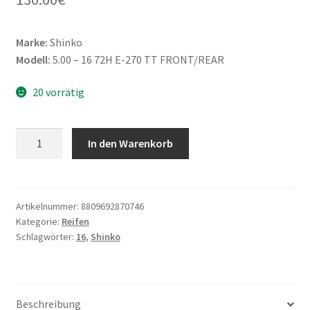
Marke:
Shinko
Modell:
5.00 – 16 72H E-270 TT FRONT/REAR
20 vorrätig
Shinko
In den Warenkorb
5.00
-
16
72H
Artikelnummer:
8809692870746
Kategorie:
Reifen
E-
Schlagwörter:
16
,
Shinko
270
TT
(Vorder-/Hinterreifen)
Menge
Beschreibung