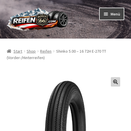
Zur
Zum
Menü
Navigation
Inhalt
springen
springen
Unterm
Reifen
öffnen
Start
Shop
Reifen
Shinko 5.00 – 16 72H E-270 TT
Unterm
Schläuche
(Vorder-/Hinterreifen)
öffnen
So bestellen Sie
Unterm
ABC
öffnen
Unterm
Marken
öffnen
Reifentests