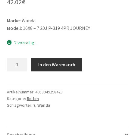
42.02
€
Marke:
Wanda
Modell:
16X8 – 7 20J P-319 4PR JOURNEY
2 vorrätig
Wanda
In den Warenkorb
16X8
-
7
20J
Artikelnummer:
4053949298423
Kategorie:
Reifen
P-
Schlagwörter:
7
,
Wanda
319
4PR
JOURNEY
Menge
Beschreibung