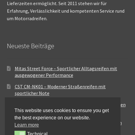
Lieferzeiten ermöglicht. Seit 2011 stehen wir für
Erfahrung, Verlässlichkeit und kompetenten Service rund
um Motorradreifen.
Neueste Beiträge
Mitas Street Force – Sportlicher Alltagsreifen mit
ausgewogener Performance
CST CM-NK01 – Moderner Straßenreifen mit
sportlicher Note
Maxxis MA-ST3 – Ausgewogener Sport-Touring-Reifen
This website uses cookies to ensure you get
für vielseitige Einsätze
the best experience on our website.
Pirelli City Demon – Zuverlässigkeit für den urbanen
Learn more
Alltag
Technical
Technical