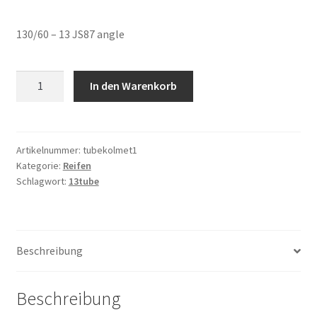
130/60 – 13 JS87 angle
130/60
In den Warenkorb
-
13
JS87
Winkel
Artikelnummer:
tubekolmet1
Kategorie:
Reifen
Menge
Schlagwort:
13tube
Beschreibung
Beschreibung