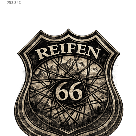
253.34
€