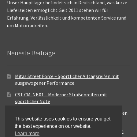
Unser Hauptlager befindet sich in Deutschland, was kurze
Lieferzeiten ermöglicht. Seit 2011 stehen wir für
Erfahrung, Verlässlichkeit und kompetenten Service rund
um Motorradreifen.
Neueste Beiträge
Mitas Street Force – Sportlicher Alltagsreifen mit
ausgewogener Performance
CST CM-NK01 – Moderner Straßenreifen mit
sportlicher Note
Maxxis MA-ST3 – Ausgewogener Sport-Touring-Reifen
This website uses cookies to ensure you get
für vielseitige Einsätze
the best experience on our website.
Pirelli City Demon – Zuverlässigkeit für den urbanen
Learn more