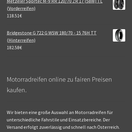
Metzeler Sportec M-9 RR 120/70 ZR 17 (58W) TL
(Vorderreifen)
118.51
€
Bridgestone G 722 G WSW 180/70 - 15 76H TT
(Hinterreifen)
182.58
€
Motorradreifen online zu fairen Preisen
kaufen.
Wir bieten eine große Auswahl an Motorradreifen für
unterschiedliche Fahrstile und Einsatzbereiche. Der
Versand erfolgt zuverlässig und schnell nach Österreich.