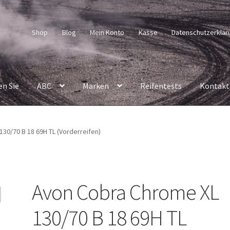
Shop
Blog
Mein Konto
Kasse
Datenschutzerklär
en Sie
ABC
Marken
Reifentests
Kontakt
30/70 B 18 69H TL (Vorderreifen)
Avon Cobra Chrome XL
130/70 B 18 69H TL