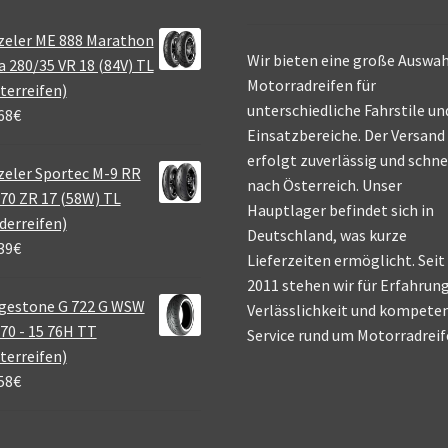
zeler ME 888 Marathon
Wir bieten eine große Auswah
a 280/35 VR 18 (84V) TL
Motorradreifen für
terreifen)
unterschiedliche Fahrstile un
68
€
Einsatzbereiche. Der Versand
erfolgt zuverlässig und schne
eler Sportec M-9 RR
nach Österreich. Unser
70 ZR 17 (58W) TL
Hauptlager befindet sich in
derreifen)
Deutschland, was kurze
39
€
Lieferzeiten ermöglicht. Seit
2011 stehen wir für Erfahrung
gestone G 722 G WSW
Verlässlichkeit und kompete
70 - 15 76H TT
Service rund um Motorradreif
terreifen)
58
€