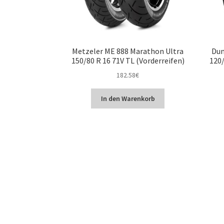
Metzeler ME 888 Marathon Ultra
Dun
150/80 R 16 71V TL (Vorderreifen)
120/
182.58
€
In den Warenkorb