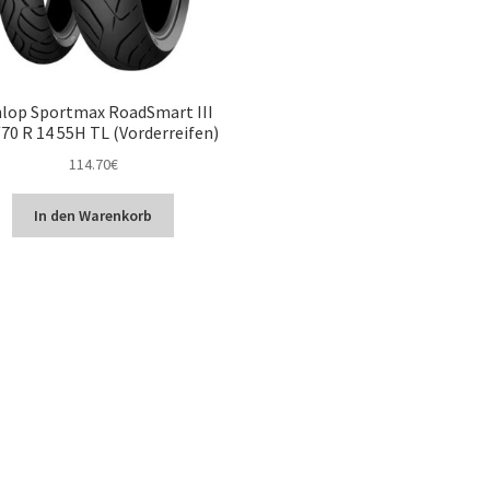
lop Sportmax RoadSmart III
70 R 14 55H TL (Vorderreifen)
114.70
€
In den Warenkorb