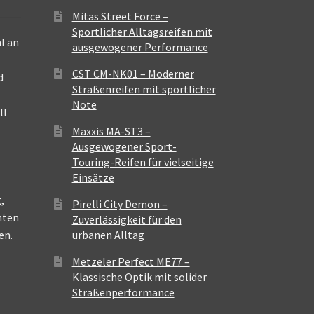
Mitas Street Force –
Sportlicher Alltagsreifen mit
l an
ausgewogener Performance
CST CM-NK01 – Moderner
d
Straßenreifen mit sportlicher
Note
ll
Maxxis MA-ST3 –
Ausgewogener Sport-
Touring-Reifen für vielseitige
Einsätze
,
Pirelli City Demon –
nten
Zuverlässigkeit für den
en.
urbanen Alltag
Metzeler Perfect ME77 –
Klassische Optik mit solider
Straßenperformance