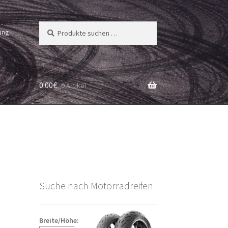
Suchen
Suchen
ung
nach:
0.00
€
0 Artikel
Suche nach Motorradreifen
Breite/Höhe: