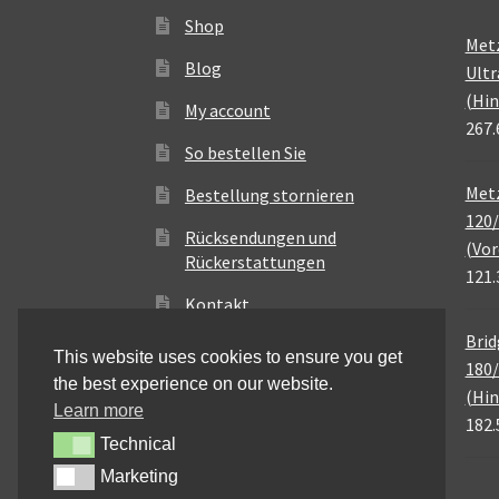
Shop
Met
Blog
Ultr
(Hin
My account
267.
So bestellen Sie
Metz
Bestellung stornieren
120/
Rücksendungen und
(Vor
Rückerstattungen
121.
Kontakt
Brid
This website uses cookies to ensure you get
180/
the best experience on our website.
(Hin
Learn more
182.
Technical
Technical
Marketing
Marketing