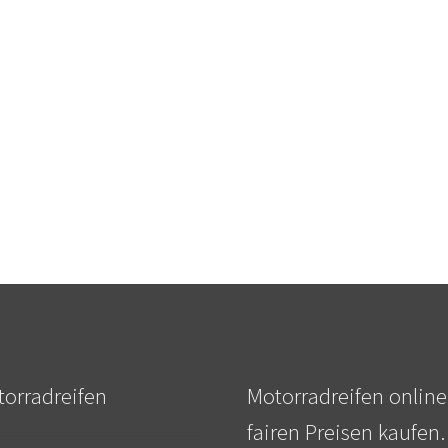
orradreifen
Motorradreifen online
fairen Preisen kaufen.