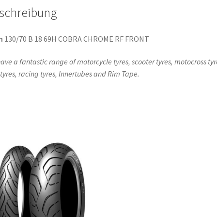
schreibung
n
130/70 B 18 69H COBRA CHROME RF FRONT
ave a fantastic range of motorcycle tyres, scooter tyres, motocross tyr
l tyres, racing tyres, Innertubes and Rim Tape.