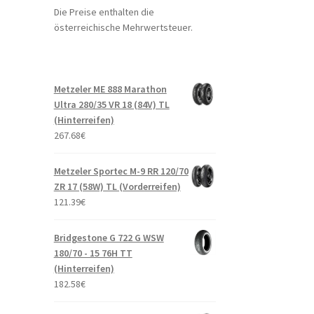
Die Preise enthalten die
österreichische Mehrwertsteuer.
Metzeler ME 888 Marathon
Ultra 280/35 VR 18 (84V) TL
(Hinterreifen)
267.68
€
Metzeler Sportec M-9 RR 120/70
ZR 17 (58W) TL (Vorderreifen)
121.39
€
Bridgestone G 722 G WSW
180/70 - 15 76H TT
(Hinterreifen)
182.58
€