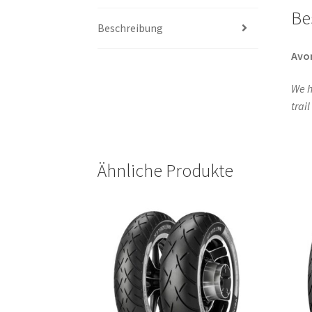
Be
Beschreibung
Avo
We h
trai
Ähnliche Produkte