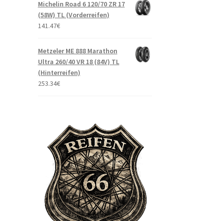
Michelin Road 6 120/70 ZR 17
(58W) TL (Vorderreifen)
141.47
€
Metzeler ME 888 Marathon
Ultra 260/40 VR 18 (84V) TL
(Hinterreifen)
253.34
€