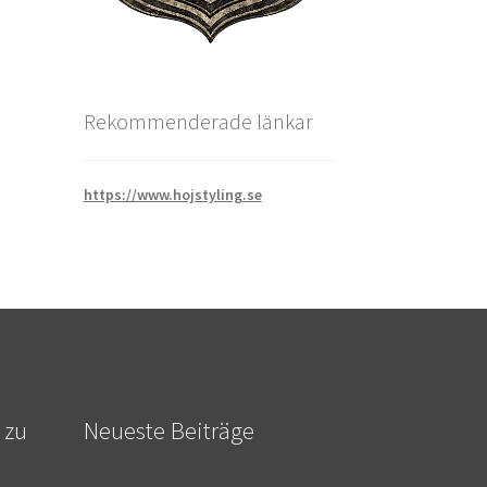
Rekommenderade länkar
https://www.hojstyling.se
 zu
Neueste Beiträge