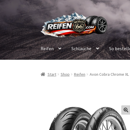
Zur
Zum
Navigation
Inhalt
springen
springen
Reifen
Schläuche
So bestell
Start
Shop
Reifen
Avon Cobra Chrome XL 1