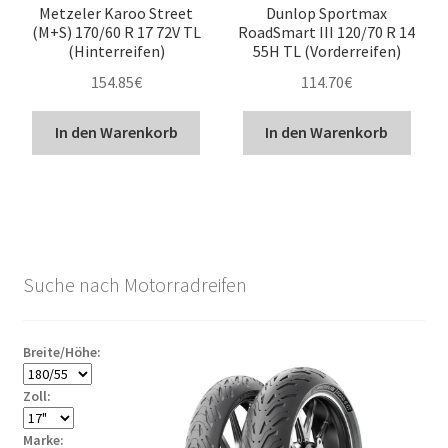
Metzeler Karoo Street
Dunlop Sportmax
(M+S) 170/60 R 17 72V TL
RoadSmart III 120/70 R 14
(Hinterreifen)
55H TL (Vorderreifen)
154.85
€
114.70
€
In den Warenkorb
In den Warenkorb
Suche nach Motorradreifen
Breite/Höhe:
Zoll:
Marke: