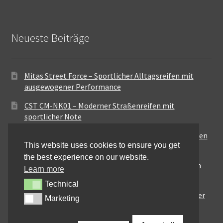
Neueste Beiträge
Mitas Street Force – Sportlicher Alltagsreifen mit
ausgewogener Performance
CST CM-NK01 – Moderner Straßenreifen mit
sportlicher Note
Maxxis MA-ST3 – Ausgewogener Sport-Touring-Reifen
This website uses cookies to ensure you get
für vielseitige Einsätze
the best experience on our website.
Pirelli City Demon – Zuverlässigkeit für den urbanen
Learn more
Alltag
Technical
Technical
Metzeler Perfect ME77 – Klassische Optik mit solider
Marketing
Marketing
Straßenperformance