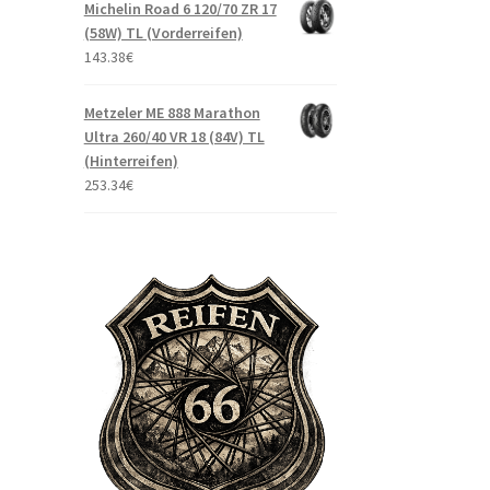
Michelin Road 6 120/70 ZR 17
(58W) TL (Vorderreifen)
143.38
€
Metzeler ME 888 Marathon
Ultra 260/40 VR 18 (84V) TL
(Hinterreifen)
253.34
€