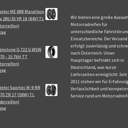
zeler ME 888 Marathon
Wir bieten eine große Auswah
a 280/35 VR 18 (84V) TL
Motorradreifen für
terreifen)
unterschiedliche Fahrstile un
68
€
Einsatzbereiche. Der Versand
erfolgt zuverlässig und schne
gestone G 722 G WSW
nach Österreich. Unser
70 - 15 76H TT
Hauptlager befindet sich in
terreifen)
Deutschland, was kurze
18
€
Lieferzeiten ermöglicht. Seit
2011 stehen wir für Erfahrung
eler Sportec M-9 RR
Verlässlichkeit und kompete
70 ZR 17 (58W) TL
Service rund um Motorradreif
derreifen)
39
€