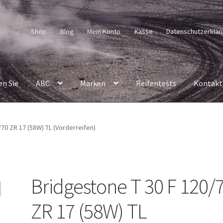
Shop
Blog
Mein Konto
Kasse
Datenschutzerklär
en Sie
ABC
Marken
Reifentests
Kontakt
70 ZR 17 (58W) TL (Vorderreifen)
Bridgestone T 30 F 120/
ZR 17 (58W) TL