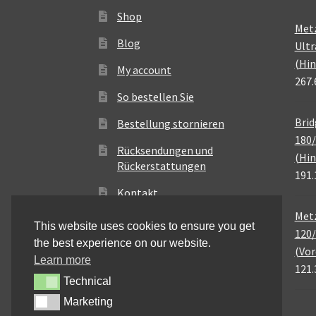
Shop
Met
Blog
Ultr
(Hin
My account
267.
So bestellen Sie
Brid
Bestellung stornieren
180/
Rücksendungen und
(Hin
Rückerstattungen
191.
Kontakt
Metz
This website uses cookies to ensure you get
120/
the best experience on our website.
(Vor
Learn more
121.
Technical
Technical
Marketing
Marketing