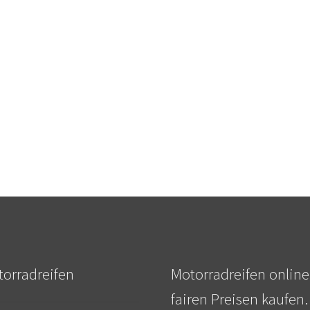
orradreifen
Motorradreifen online
fairen Preisen kaufen.