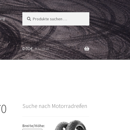
Suchen
Suchen
ung
nach:
0.00
€
0 Artikel
70
Suche nach Motorradreifen
Breite/Höhe: