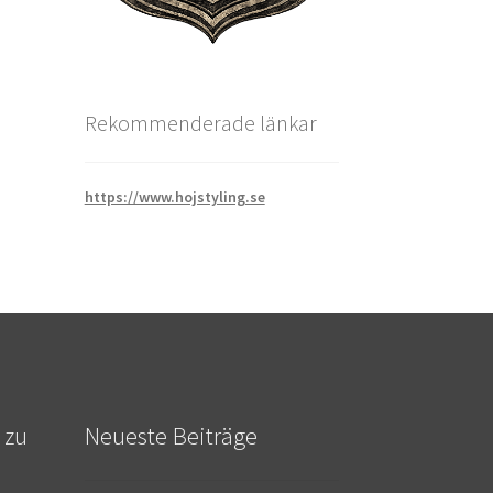
Rekommenderade länkar
https://www.hojstyling.se
 zu
Neueste Beiträge