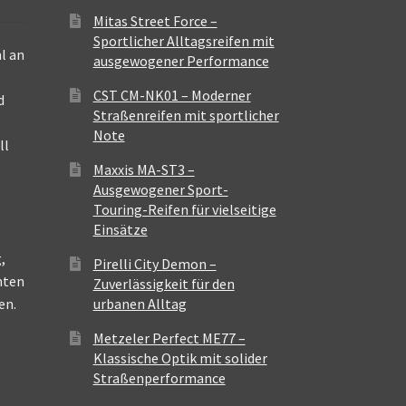
Mitas Street Force –
Sportlicher Alltagsreifen mit
l an
ausgewogener Performance
CST CM-NK01 – Moderner
d
Straßenreifen mit sportlicher
Note
ll
Maxxis MA-ST3 –
Ausgewogener Sport-
Touring-Reifen für vielseitige
Einsätze
,
Pirelli City Demon –
nten
Zuverlässigkeit für den
en.
urbanen Alltag
Metzeler Perfect ME77 –
Klassische Optik mit solider
Straßenperformance