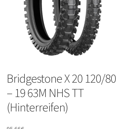
Kontakt
Bridgestone X 20 120/80
– 19 63M NHS TT
(Hinterreifen)
95.66
€