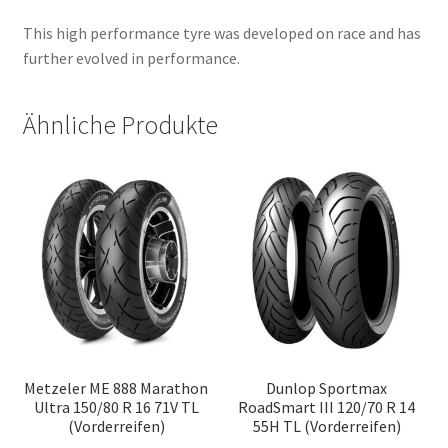
This high performance tyre was developed on race and has
further evolved in performance.
Ähnliche Produkte
Metzeler ME 888 Marathon
Dunlop Sportmax
Ultra 150/80 R 16 71V TL
RoadSmart III 120/70 R 14
(Vorderreifen)
55H TL (Vorderreifen)