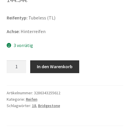
Reifentyp:
Tubeless (TL)
Achse:
Hinterreifen
3 vorrätig
Bridgestone
In den Warenkorb
A
41
(N)
150/70
Artikelnummer:
3286343255612
Kategorie:
Reifen
R
Schlagwörter:
18
,
Bridgestone
18
70H
TL
(Hinterreifen)