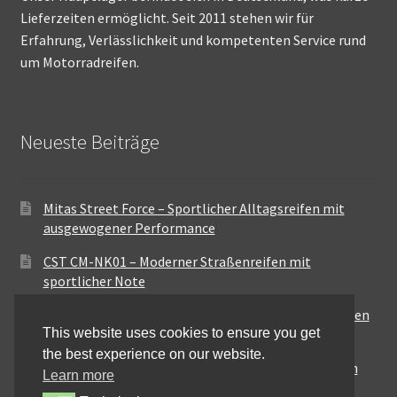
Lieferzeiten ermöglicht. Seit 2011 stehen wir für
Erfahrung, Verlässlichkeit und kompetenten Service rund
um Motorradreifen.
Neueste Beiträge
Mitas Street Force – Sportlicher Alltagsreifen mit
ausgewogener Performance
CST CM-NK01 – Moderner Straßenreifen mit
sportlicher Note
Maxxis MA-ST3 – Ausgewogener Sport-Touring-Reifen
This website uses cookies to ensure you get
für vielseitige Einsätze
the best experience on our website.
Pirelli City Demon – Zuverlässigkeit für den urbanen
Learn more
Alltag