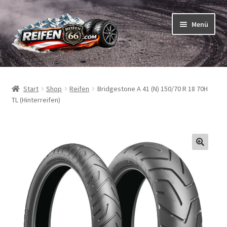
Zur
Zum
Menü
Navigation
Inhalt
springen
springen
Unterm
Reifen
öffnen
Start
Shop
Reifen
Bridgestone A 41 (N) 150/70 R 18 70H
Unterm
Schläuche
TL (Hinterreifen)
öffnen
So bestellen Sie
Unterm
ABC
öffnen
Unterm
Marken
öffnen
Reifentests