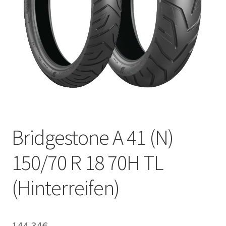
Kontakt
Bridgestone A 41 (N)
150/70 R 18 70H TL
(Hinterreifen)
144.34
€