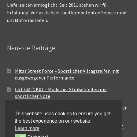
Lieferzeiten ermöglicht. Seit 2011 stehen wir für
Erfahrung, Verlässlichkeit und kompetenten Service rund
um Motorradreifen.
Neueste Beiträge
Mitas Street Force – Sportlicher Alltagsreifen mit
ausgewogener Performance
CST CM-NK01 – Moderner Straßenreifen mit
sportlicher Note
Maxxis MA-ST3 – Ausgewogener Sport-Touring-Reifen
This website uses cookies to ensure you get
für vielseitige Einsätze
the best experience on our website.
Pirelli City Demon – Zuverlässigkeit für den urbanen
Learn more
Alltag