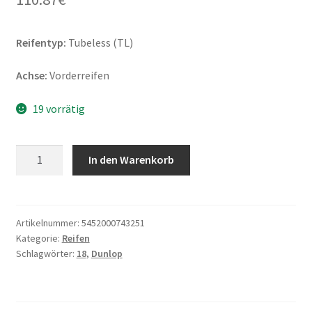
Reifentyp:
Tubeless (TL)
Achse:
Vorderreifen
19 vorrätig
Dunlop
In den Warenkorb
Arrowmax
GT
601
100/80
Artikelnummer:
5452000743251
Kategorie:
Reifen
-
Schlagwörter:
18
,
Dunlop
18
53H
TL
(Vorderreifen)