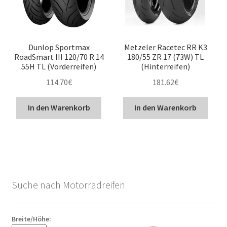
Dunlop Sportmax
Metzeler Racetec RR K3
RoadSmart III 120/70 R 14
180/55 ZR 17 (73W) TL
55H TL (Vorderreifen)
(Hinterreifen)
114.70
€
181.62
€
In den Warenkorb
In den Warenkorb
Suche nach Motorradreifen
Breite/Höhe: