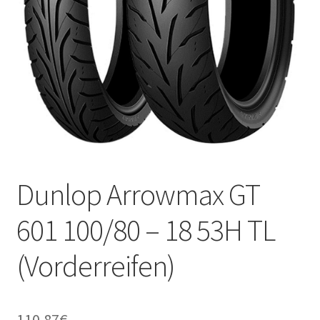
Kontakt
Dunlop Arrowmax GT
601 100/80 – 18 53H TL
(Vorderreifen)
110.87
€