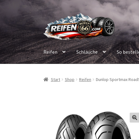
Zur
Zum
Navigation
Inhalt
springen
springen
Reifen
Schläuche
So bestell
Start
Shop
Reifen
Dunlop Sportmax RoadSm