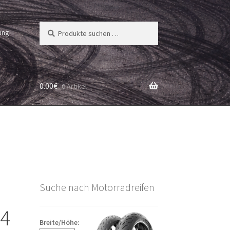
Suchen
Suchen
ung
nach:
0.00
€
0 Artikel
Suche nach Motorradreifen
14
Breite/Höhe: