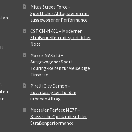
Mitas Street Force –
Sportlicher Alltagsreifen mit
l an
ausgewogener Performance
CST CM-NK01 – Moderner
d
Straßenreifen mit sportlicher
Note
ll
Maxxis MA-ST3 –
Ausgewogener Sport-
Touring-Reifen für vielseitige
Einsätze
,
Pirelli City Demon –
nten
Zuverlässigkeit für den
en.
urbanen Alltag
Metzeler Perfect ME77 –
Klassische Optik mit solider
Straßenperformance