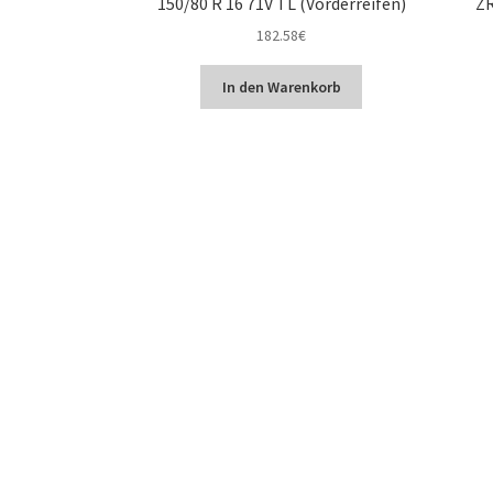
150/80 R 16 71V TL (Vorderreifen)
ZR
182.58
€
In den Warenkorb