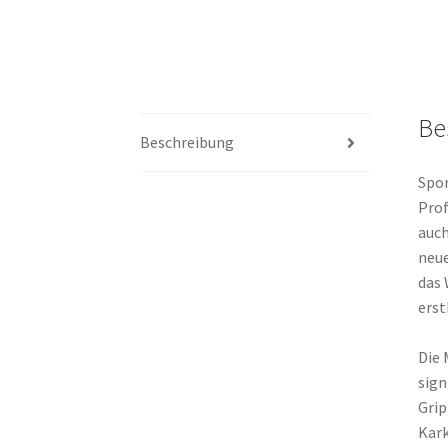
Be
Beschreibung
Spor
Prof
auch
neue
das 
erst
Die 
sign
Grip
Kark