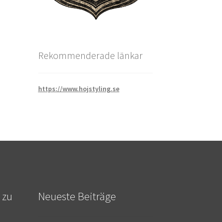
Rekommenderade länkar
https://www.hojstyling.se
 zu
Neueste Beiträge