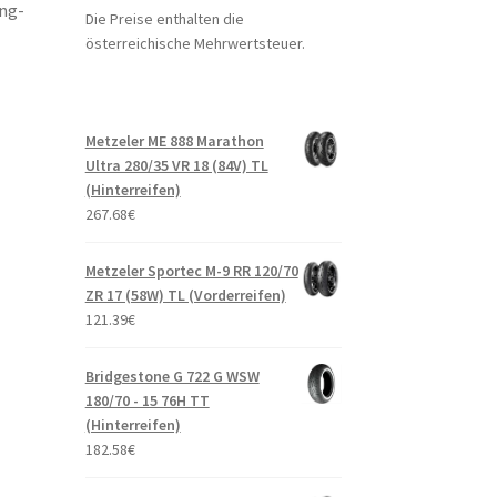
ng-
Die Preise enthalten die
österreichische Mehrwertsteuer.
Metzeler ME 888 Marathon
Ultra 280/35 VR 18 (84V) TL
(Hinterreifen)
267.68
€
Metzeler Sportec M-9 RR 120/70
ZR 17 (58W) TL (Vorderreifen)
121.39
€
Bridgestone G 722 G WSW
180/70 - 15 76H TT
(Hinterreifen)
182.58
€