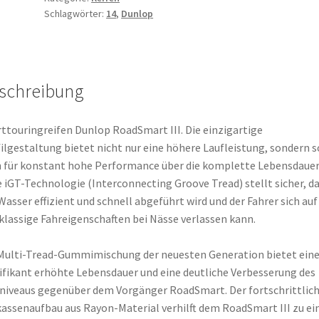
Schlagwörter:
14
,
Dunlop
14
55H
TL
(Vorderreifen)
schreibung
Menge
ttouringreifen Dunlop RoadSmart III. Die einzigartige
ilgestaltung bietet nicht nur eine höhere Laufleistung, sondern s
 für konstant hohe Performance über die komplette Lebensdauer.
 iGT-Technologie (Interconnecting Groove Tread) stellt sicher, d
Wasser effizient und schnell abgeführt wird und der Fahrer sich auf
klassige Fahreigenschaften bei Nässe verlassen kann.
Multi-Tread-Gummimischung der neuesten Generation bietet ein
ifikant erhöhte Lebensdauer und eine deutliche Verbesserung des
niveaus gegenüber dem Vorgänger RoadSmart. Der fortschrittlic
assenaufbau aus Rayon-Material verhilft dem RoadSmart III zu e