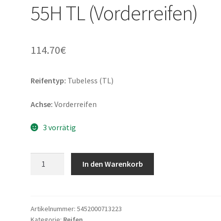
55H TL (Vorderreifen)
114.70
€
Reifentyp:
Tubeless (TL)
Achse:
Vorderreifen
3 vorrätig
Dunlop
In den Warenkorb
Sportmax
RoadSmart
III
120/70
Artikelnummer:
5452000713223
Kategorie:
Reifen
R