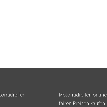
orradreifen
Motorradreifen online
fairen Preisen kaufen.