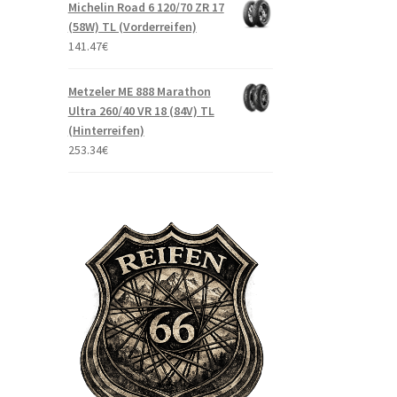
Michelin Road 6 120/70 ZR 17
(58W) TL (Vorderreifen)
141.47
€
Metzeler ME 888 Marathon
Ultra 260/40 VR 18 (84V) TL
(Hinterreifen)
253.34
€