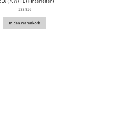
 18 (70W) TL (Hinterreifen)
133.81
€
In den Warenkorb