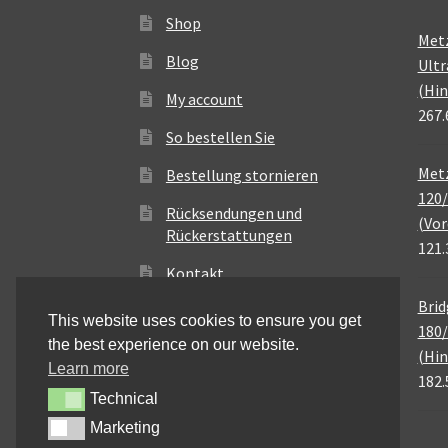
Shop
Met
Blog
Ultr
(Hin
My account
267.
So bestellen Sie
Metz
Bestellung stornieren
120/
Rücksendungen und
(Vor
Rückerstattungen
121.
Kontakt
Brid
This website uses cookies to ensure you get
180/
the best experience on our website.
(Hin
Learn more
182.
Technical
Technical
Marketing
Marketing