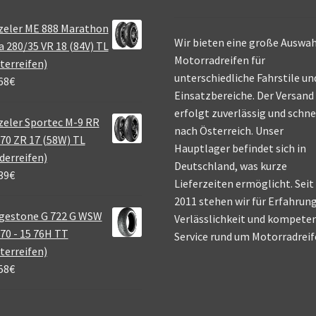
zeler ME 888 Marathon
Wir bieten eine große Auswah
a 280/35 VR 18 (84V) TL
Motorradreifen für
terreifen)
unterschiedliche Fahrstile un
68
€
Einsatzbereiche. Der Versand
erfolgt zuverlässig und schne
eler Sportec M-9 RR
nach Österreich. Unser
70 ZR 17 (58W) TL
Hauptlager befindet sich in
derreifen)
Deutschland, was kurze
39
€
Lieferzeiten ermöglicht. Seit
2011 stehen wir für Erfahrung
gestone G 722 G WSW
Verlässlichkeit und kompete
70 - 15 76H TT
Service rund um Motorradreif
terreifen)
58
€