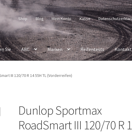
Shop
Blog
Mein Konto
Kasse
Datenschutzerklär
en Sie
ABC
Marken
Reifentests
Kontakt
art III 120/70 R 14 55H TL (Vorderreifen)
Dunlop Sportmax
RoadSmart III 120/70 R 