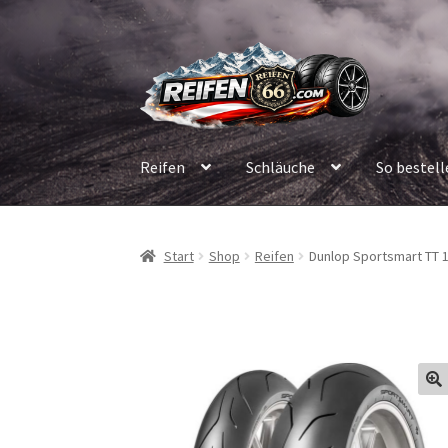
Zur
Zum
Navigation
Inhalt
springen
springen
Reifen
Schläuche
So bestell
Start
Shop
Reifen
Dunlop Sportsmart TT 1