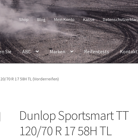
Shop
Blog
Mein Konto
Kasse
Datenschutzerklär
en Sie
ABC
Marken
Reifentests
Kontakt
20/70 R 17 58H TL (Vorderreifen)
Dunlop Sportsmart TT
120/70 R 17 58H TL