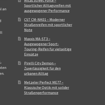
Mitas Street Force –
Sportlicher Alltagsreifen mit
l an
ausgewogener Performance
CST CM-NK01 – Moderner
d
Straßenreifen mit sportlicher
Note
ll
Maxxis MA-ST3 –
Ausgewogener Sport-
Touring-Reifen für vielseitige
Einsätze
,
Pirelli City Demon –
nten
Zuverlässigkeit für den
en.
urbanen Alltag
Metzeler Perfect ME77 –
Klassische Optik mit solider
Straßenperformance