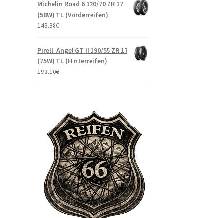
Michelin Road 6 120/70 ZR 17
(58W) TL (Vorderreifen)
143.38
€
Pirelli Angel GT II 190/55 ZR 17
(75W) TL (Hinterreifen)
193.10
€