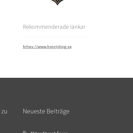
Rekommenderade länkar
https://www.hojstyling.se
 zu
Neueste Beiträge