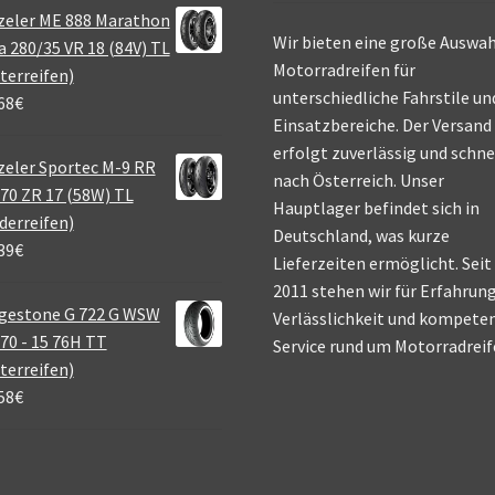
zeler ME 888 Marathon
Wir bieten eine große Auswah
a 280/35 VR 18 (84V) TL
Motorradreifen für
terreifen)
unterschiedliche Fahrstile un
68
€
Einsatzbereiche. Der Versand
erfolgt zuverlässig und schne
eler Sportec M-9 RR
nach Österreich. Unser
70 ZR 17 (58W) TL
Hauptlager befindet sich in
derreifen)
Deutschland, was kurze
39
€
Lieferzeiten ermöglicht. Seit
2011 stehen wir für Erfahrung
gestone G 722 G WSW
Verlässlichkeit und kompete
70 - 15 76H TT
Service rund um Motorradreif
terreifen)
58
€