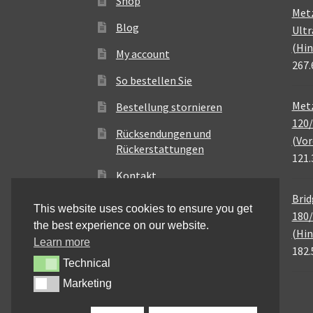
Shop
Met
Blog
Ultr
(Hin
My account
267.
So bestellen Sie
Metz
Bestellung stornieren
120/
Rücksendungen und
(Vor
Rückerstattungen
121.
Kontakt
Brid
This website uses cookies to ensure you get
180/
the best experience on our website.
(Hin
Learn more
182.
Technical
Technical
Marketing
Marketing