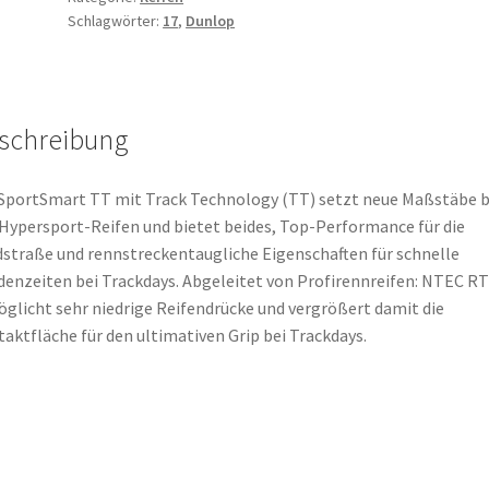
Schlagwörter:
17
,
Dunlop
58H
TL
(Vorderreifen)
Menge
schreibung
SportSmart TT mit Track Technology (TT) setzt neue Maßstäbe b
Hypersport-Reifen und bietet beides, Top-Performance für die
straße und rennstreckentaugliche Eigenschaften für schnelle
enzeiten bei Trackdays. Abgeleitet von Profirennreifen: NTEC RT
glicht sehr niedrige Reifendrücke und vergrößert damit die
aktfläche für den ultimativen Grip bei Trackdays.