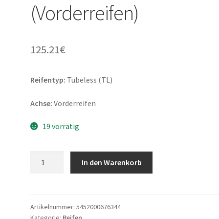
(Vorderreifen)
125.21
€
Reifentyp:
Tubeless (TL)
Achse:
Vorderreifen
19 vorrätig
Dunlop
In den Warenkorb
Sportsmart
TT
120/70
R
Artikelnummer:
5452000676344
Kategorie:
Reifen
17