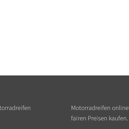
orradreifen
Motorradreifen online
fairen Preisen kaufen.