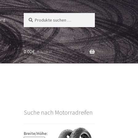
Suchen
Suchen
ung
nach:
0.00
€
0 Artikel
Suche nach Motorradreifen
Breite/Höhe: