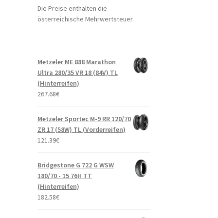
Die Preise enthalten die
österreichische Mehrwertsteuer.
Metzeler ME 888 Marathon
Ultra 280/35 VR 18 (84V) TL
(Hinterreifen)
267.68
€
Metzeler Sportec M-9 RR 120/70
ZR 17 (58W) TL (Vorderreifen)
121.39
€
Bridgestone G 722 G WSW
180/70 - 15 76H TT
(Hinterreifen)
182.58
€