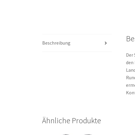
Be
Beschreibung
Der 
den 
Land
Rund
ermö
Kont
Ähnliche Produkte