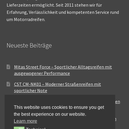
Lieferzeiten ermöglicht. Seit 2011 stehen wir für
Erfahrung, Verlässlichkeit und kompetenten Service rund
um Motorradreifen.
Neueste Beiträge
Mitas Street Force – Sportlicher Alltagsreifen mit
ausgewogener Performance
CST CM-NK01 – Moderner Straßenreifen mit
sportlicher Note
Maxxis MA-ST3 – Ausgewogener Sport-Touring-Reifen
This website uses cookies to ensure you get
für vielseitige Einsätze
the best experience on our website.
Pirelli City Demon – Zuverlässigkeit für den urbanen
Learn more
Alltag