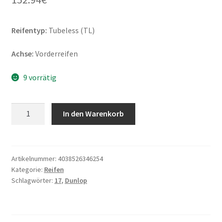
Reifentyp:
Tubeless (TL)
Achse:
Vorderreifen
9 vorrätig
Dunlop
In den Warenkorb
120/70
ZR
17
(58W)
Artikelnummer:
4038526346254
Kategorie:
Reifen
SPORTSMART
Schlagwörter:
17
,
Dunlop
MK4
TL
(Vorderreifen)
Menge