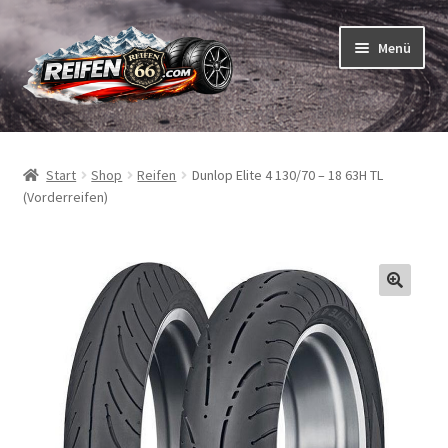
Zur
Zum
Menü
Navigation
Inhalt
springen
springen
Unterm
Reifen
öffnen
Start
Shop
Reifen
Dunlop Elite 4 130/70 – 18 63H TL
Unterm
Schläuche
(Vorderreifen)
öffnen
So bestellen Sie
Unterm
ABC
öffnen
Unterm
Marken
öffnen
Reifentests