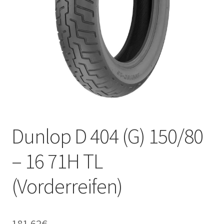
Kontakt
Dunlop D 404 (G) 150/80
– 16 71H TL
(Vorderreifen)
181.62
€