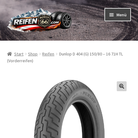
Zur
Zum
Menü
Navigation
Inhalt
springen
springen
Unterm
Reifen
öffnen
Start
Shop
Reifen
Dunlop D 404 (G) 150/80 – 16 71H TL
Unterm
Schläuche
(Vorderreifen)
öffnen
So bestellen Sie
Unterm
ABC
öffnen
Unterm
Marken
öffnen
Reifentests