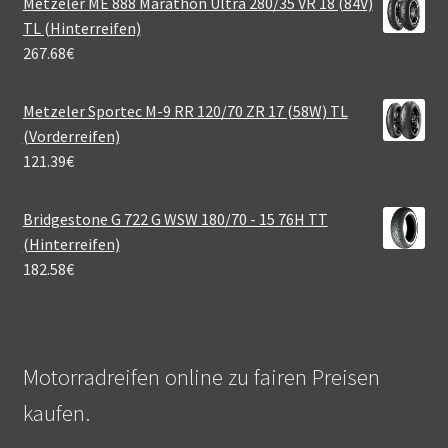
Metzeler ME 888 Marathon Ultra 280/35 VR 18 (84V)
TL (Hinterreifen)
267.68
€
Metzeler Sportec M-9 RR 120/70 ZR 17 (58W) TL
(Vorderreifen)
121.39
€
Bridgestone G 722 G WSW 180/70 - 15 76H TT
(Hinterreifen)
182.58
€
Motorradreifen online zu fairen Preisen
kaufen.