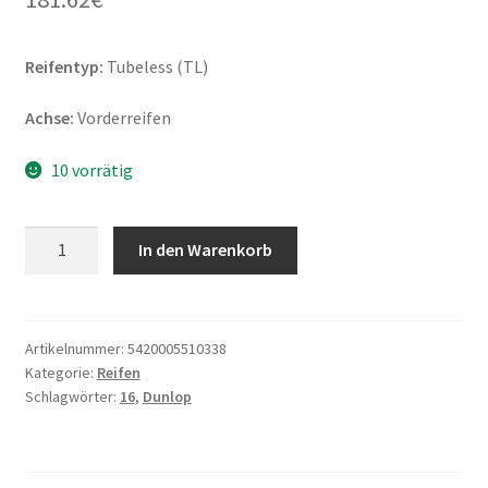
Reifentyp:
Tubeless (TL)
Achse:
Vorderreifen
10 vorrätig
Dunlop
In den Warenkorb
D
404
(G)
150/80
Artikelnummer:
5420005510338
Kategorie:
Reifen
-
Schlagwörter:
16
,
Dunlop
16
71H
TL
(Vorderreifen)