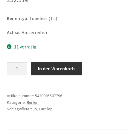
Reifentyp:
Tubeless (TL)
Achse:
Hinterreifen
11 vorrätig
Dunlop
In den Warenkorb
D
404
WW
150/90
Artikelnummer:
5420005507796
Kategorie:
Reifen
B
Schlagwörter:
15
,
Dunlop
15
74H
TL
(Hinterreifen)