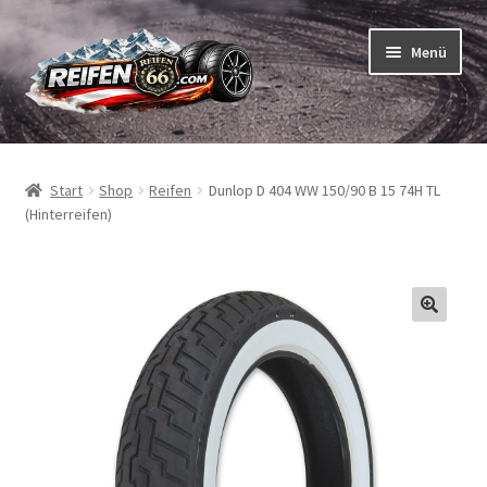
Zur
Zum
Menü
Navigation
Inhalt
springen
springen
Unterm
Reifen
öffnen
Start
Shop
Reifen
Dunlop D 404 WW 150/90 B 15 74H TL
Unterm
Schläuche
(Hinterreifen)
öffnen
So bestellen Sie
Unterm
ABC
öffnen
Unterm
Marken
öffnen
Reifentests