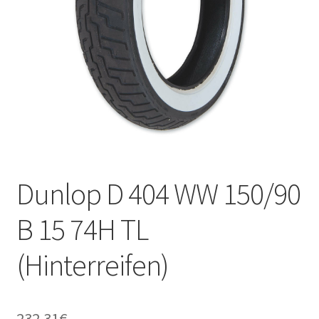
Kontakt
Dunlop D 404 WW 150/90
B 15 74H TL
(Hinterreifen)
232.31
€