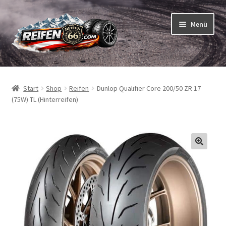
Zur
Zum
Menü
Navigation
Inhalt
springen
springen
Unterm
Reifen
öffnen
Start
Shop
Reifen
Dunlop Qualifier Core 200/50 ZR 17
Unterm
Schläuche
(75W) TL (Hinterreifen)
öffnen
So bestellen Sie
Unterm
ABC
öffnen
Unterm
Marken
öffnen
Reifentests