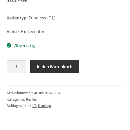
Reifentyp:
Tubeless (TL)
Achse:
Hinterreifen
20 vorrätig
Dunlop
In den Warenkorb
Qualifier
Core
200/50
ZR
Artikelnummer:
4038526341334
Kategorie:
Reifen
17
Schlagwörter:
17
,
Dunlop
(75W)
TL
(Hinterreifen)
Menge