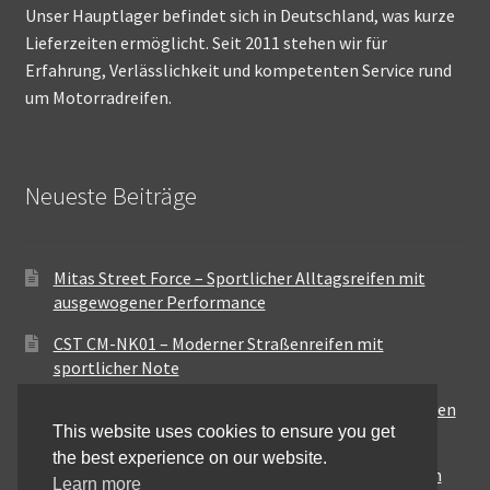
Unser Hauptlager befindet sich in Deutschland, was kurze
Lieferzeiten ermöglicht. Seit 2011 stehen wir für
Erfahrung, Verlässlichkeit und kompetenten Service rund
um Motorradreifen.
Neueste Beiträge
Mitas Street Force – Sportlicher Alltagsreifen mit
ausgewogener Performance
CST CM-NK01 – Moderner Straßenreifen mit
sportlicher Note
Maxxis MA-ST3 – Ausgewogener Sport-Touring-Reifen
This website uses cookies to ensure you get
für vielseitige Einsätze
the best experience on our website.
Pirelli City Demon – Zuverlässigkeit für den urbanen
Learn more