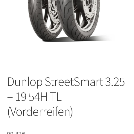
Kontakt
Dunlop StreetSmart 3.25
– 19 54H TL
(Vorderreifen)
99.47
€