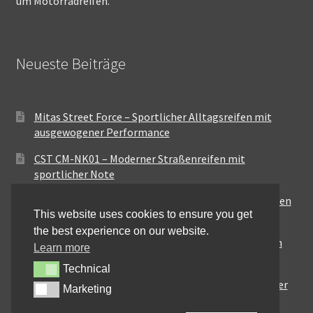
um Motorradreifen.
Neueste Beiträge
Mitas Street Force – Sportlicher Alltagsreifen mit
ausgewogener Performance
CST CM-NK01 – Moderner Straßenreifen mit
sportlicher Note
Maxxis MA-ST3 – Ausgewogener Sport-Touring-Reifen
This website uses cookies to ensure you get
für vielseitige Einsätze
the best experience on our website.
Pirelli City Demon – Zuverlässigkeit für den urbanen
Learn more
Alltag
Technical
Technical
Metzeler Perfect ME77 – Klassische Optik mit solider
Marketing
Marketing
Straßenperformance