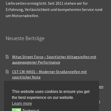
Lieferzeiten ermöglicht. Seit 2011 stehen wir für
Erfahrung, Verlässlichkeit und kompetenten Service rund
um Motorradreifen.
Neueste Beiträge
Mitas Street Force – Sportlicher Alltagsreifen mit
ausgewogener Performance
CST CM-NK01 – Moderner Straßenreifen mit
sportlicher Note
Maxxis MA-ST3 – Ausgewogener Sport-Touring-Reifen
This website uses cookies to ensure you get
für vielseitige Einsätze
the best experience on our website.
Pirelli City Demon – Zuverlässigkeit für den urbanen
Learn more
Alltag
Technical