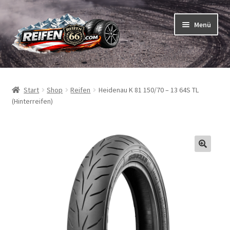
Zur
Zum
Menü
Navigation
Inhalt
springen
springen
Unterm
Reifen
öffnen
Start
Shop
Reifen
Heidenau K 81 150/70 – 13 64S TL
Unterm
Schläuche
(Hinterreifen)
öffnen
So bestellen Sie
Unterm
ABC
öffnen
Unterm
Marken
öffnen
Reifentests