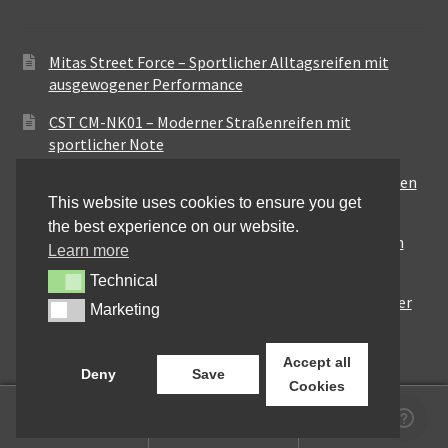
Mitas Street Force – Sportlicher Alltagsreifen mit
ausgewogener Performance
CST CM-NK01 – Moderner Straßenreifen mit
sportlicher Note
Maxxis MA-ST3 – Ausgewogener Sport-Touring-Reifen
This website uses cookies to ensure you get
für vielseitige Einsätze
the best experience on our website.
Pirelli City Demon – Zuverlässigkeit für den urbanen
Learn more
Alltag
Technical
Technical
Metzeler Perfect ME77 – Klassische Optik mit solider
Marketing
Marketing
Straßenperformance
Accept all
Deny
Save
Cookies
0
Suchen
Suchen