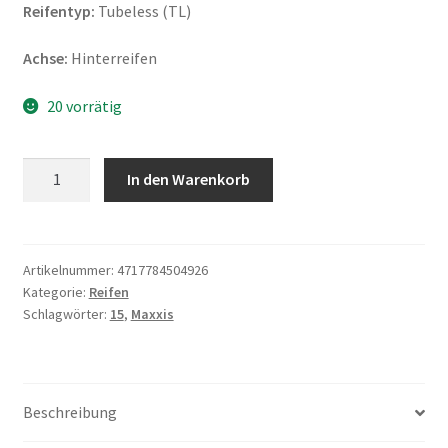
Reifentyp:
Tubeless (TL)
Achse:
Hinterreifen
20 vorrätig
Maxxis
In den Warenkorb
M-
6103
140/90
-
Artikelnummer:
4717784504926
Kategorie:
Reifen
15
Schlagwörter:
15
,
Maxxis
70H
TL
(Hinterreifen)
Menge
Beschreibung