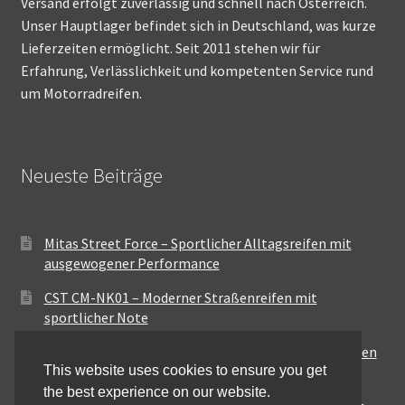
Versand erfolgt zuverlässig und schnell nach Österreich.
Unser Hauptlager befindet sich in Deutschland, was kurze
Lieferzeiten ermöglicht. Seit 2011 stehen wir für
Erfahrung, Verlässlichkeit und kompetenten Service rund
um Motorradreifen.
Neueste Beiträge
Mitas Street Force – Sportlicher Alltagsreifen mit
ausgewogener Performance
CST CM-NK01 – Moderner Straßenreifen mit
sportlicher Note
Maxxis MA-ST3 – Ausgewogener Sport-Touring-Reifen
This website uses cookies to ensure you get
für vielseitige Einsätze
the best experience on our website.