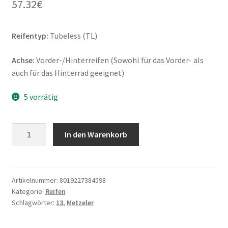
57.32
€
Reifentyp:
Tubeless (TL)
Achse:
Vorder-/Hinterreifen (Sowohl für das Vorder- als
auch für das Hinterrad geeignet)
5 vorrätig
Metzeler
In den Warenkorb
Roadtec
Scooter
120/70
-
Artikelnummer:
8019227384598
Kategorie:
Reifen
13
Schlagwörter:
13
,
Metzeler
53L
TL