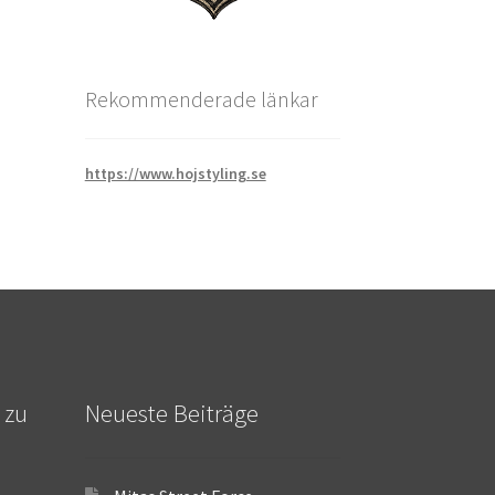
Rekommenderade länkar
https://www.hojstyling.se
 zu
Neueste Beiträge