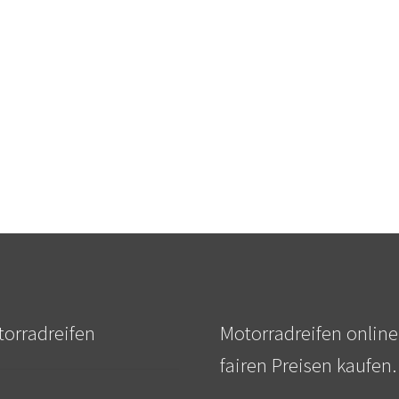
orradreifen
Motorradreifen online
fairen Preisen kaufen.