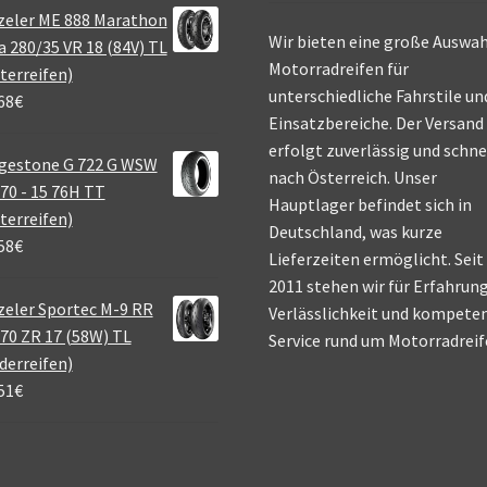
zeler ME 888 Marathon
Wir bieten eine große Auswah
a 280/35 VR 18 (84V) TL
Motorradreifen für
terreifen)
unterschiedliche Fahrstile un
68
€
Einsatzbereiche. Der Versand
erfolgt zuverlässig und schne
gestone G 722 G WSW
nach Österreich. Unser
70 - 15 76H TT
Hauptlager befindet sich in
terreifen)
Deutschland, was kurze
58
€
Lieferzeiten ermöglicht. Seit
2011 stehen wir für Erfahrung
eler Sportec M-9 RR
Verlässlichkeit und kompete
70 ZR 17 (58W) TL
Service rund um Motorradreif
derreifen)
51
€