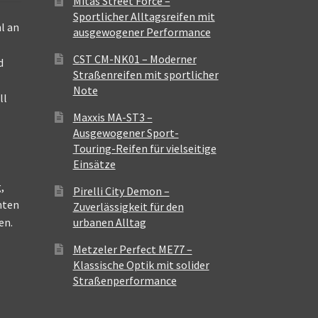
Mitas Street Force –
Sportlicher Alltagsreifen mit
l an
ausgewogener Performance
CST CM-NK01 – Moderner
d
Straßenreifen mit sportlicher
Note
ll
Maxxis MA-ST3 –
Ausgewogener Sport-
Touring-Reifen für vielseitige
Einsätze
,
Pirelli City Demon –
nten
Zuverlässigkeit für den
en.
urbanen Alltag
Metzeler Perfect ME77 –
Klassische Optik mit solider
Straßenperformance