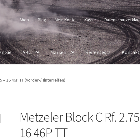
Shop
Blog
Mein Konto
Kasse
Datenschutzerklär
en Sie
ABC
Marken
Reifentests
Kontakt
75 – 16 46P TT (Vorder-/Hinterreifen)
Metzeler Block C Rf. 2.75
16 46P TT