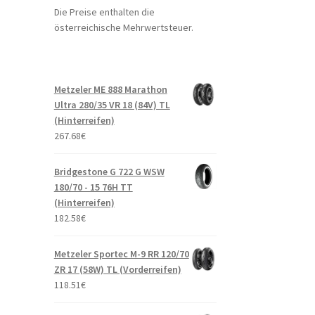
Die Preise enthalten die
österreichische Mehrwertsteuer.
Metzeler ME 888 Marathon
Ultra 280/35 VR 18 (84V) TL
(Hinterreifen)
267.68
€
Bridgestone G 722 G WSW
180/70 - 15 76H TT
(Hinterreifen)
182.58
€
Metzeler Sportec M-9 RR 120/70
ZR 17 (58W) TL (Vorderreifen)
118.51
€