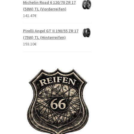
Michelin Road 6 120/70 ZR 17
(58W) TL (Vorderreifen)
141.47
€
Pirelli Angel GT II 190/55 ZR 17
(75W) TL (Hinterreifen)
193.10
€