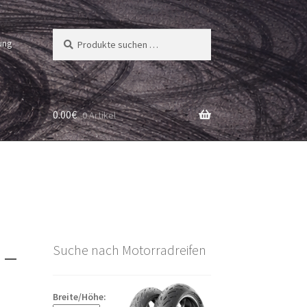
Suchen
Suchen
ung
nach:
0.00
€
0 Artikel
 –
Suche nach Motorradreifen
Breite/Höhe: