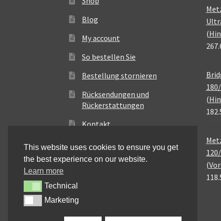
Shop
Met
Blog
Ultr
(Hin
My account
267.
So bestellen Sie
Brid
Bestellung stornieren
180/
Rücksendungen und
(Hin
Rückerstattungen
182.
Kontakt
Metz
This website uses cookies to ensure you get
120/
the best experience on our website.
(Vor
Learn more
118.
Technical
Technical
Marketing
Marketing