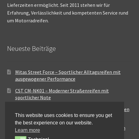
Lieferzeiten ermöglicht. Seit 2011 stehen wir für
Erfahrung, Verlässlichkeit und kompetenten Service rund
um Motorradreifen.
Neueste Beiträge
Mitas Street Force – Sportlicher Alltagsreifen mit
ausgewogener Performance
CST CM-NK01 – Moderner Straßenreifen mit
sportlicher Note
Maxxis MA-ST3 – Ausgewogener Sport-Touring-Reifen
This website uses cookies to ensure you get
für vielseitige Einsätze
the best experience on our website.
Pirelli City Demon – Zuverlässigkeit für den urbanen
Learn more
Alltag