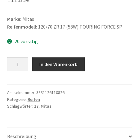
Marke:
Mitas
Reifenmodell:
120/70 ZR 17 (58W) TOURING FORCE SP
20 vorrätig
Mitas
In den Warenkorb
120/70
ZR
17
(58W)
Artikelnummer:
3831126110826
Kategorie:
Reifen
TOURING
Schlagwörter:
17
,
Mitas
FORCE
SP
TL
(Vorderreifen)
Beschreibung
Menge