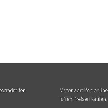
orradreifen
Motorradreifen online
fairen Preisen kaufen.