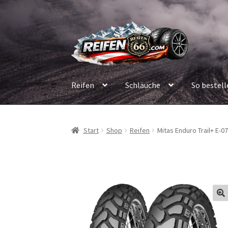
Zur
Zum
Navigation
Inhalt
springen
springen
Reifen
Schläuche
So bestell
Start
Shop
Reifen
Mitas Enduro Trail+ E-0