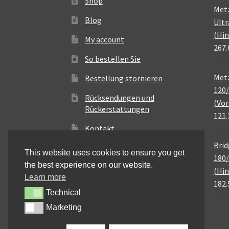
Shop
Met
Blog
Ultr
(Hin
My account
267.
So bestellen Sie
Metz
Bestellung stornieren
120/
Rücksendungen und
(Vor
Rückerstattungen
121.
Kontakt
Brid
This website uses cookies to ensure you get
180/
the best experience on our website.
(Hin
Learn more
182.
Technical
Technical
Marketing
Marketing