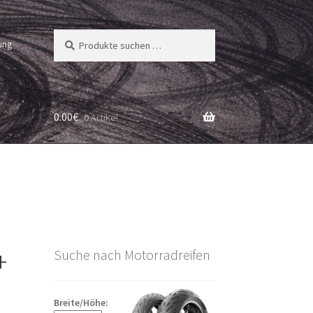
Suchen
Suchen
ung
nach:
0.00
€
0 Artikel
+
Suche nach Motorradreifen
Breite/Höhe: