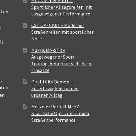
Mitas Street Force –
Sportlicher Alltagsreifen mit
l an
ausgewogener Performance
CST CM-NK01 – Moderner
d
Straßenreifen mit sportlicher
Note
ll
Maxxis MA-ST3 –
Ausgewogener Sport-
Touring-Reifen für vielseitige
Einsätze
,
Pirelli City Demon –
nten
Zuverlässigkeit für den
en.
urbanen Alltag
Metzeler Perfect ME77 –
Klassische Optik mit solider
Straßenperformance