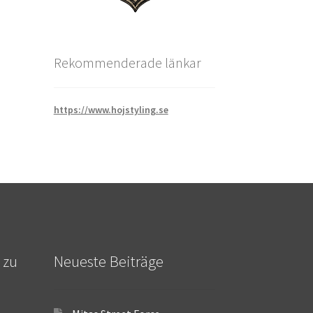
Rekommenderade länkar
https://www.hojstyling.se
 zu
Neueste Beiträge