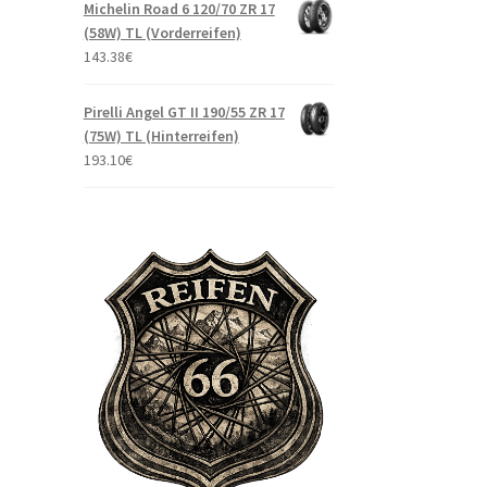
Michelin Road 6 120/70 ZR 17
(58W) TL (Vorderreifen)
143.38
€
Pirelli Angel GT II 190/55 ZR 17
(75W) TL (Hinterreifen)
193.10
€