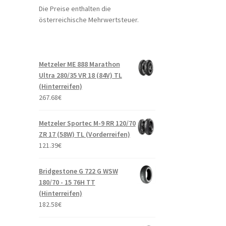
Die Preise enthalten die
österreichische Mehrwertsteuer.
Metzeler ME 888 Marathon
Ultra 280/35 VR 18 (84V) TL
(Hinterreifen)
267.68
€
Metzeler Sportec M-9 RR 120/70
ZR 17 (58W) TL (Vorderreifen)
121.39
€
Bridgestone G 722 G WSW
180/70 - 15 76H TT
(Hinterreifen)
182.58
€