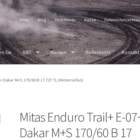
Shop
Blog
Mein Konto
Kasse
Datenschutzerklär
en Sie
ABC
Marken
Reifentests
Kontakt
7+ Dakar M+S 170/60 B 17 72T TL (Hinterreifen)
Mitas Enduro Trail+ E-07
Dakar M+S 170/60 B 17