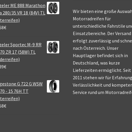
zeler ME 888 Marathon
Wir bieten eine große Auswah
a 280/35 VR 18 (84V) TL
Motorradreifen für
terreifen)
unterschiedliche Fahrstile un
68
€
Einsatzbereiche. Der Versand
erfolgt zuverlässig und schne
eler Sportec M-9 RR
nach Österreich. Unser
70 ZR 17 (58W) TL
Hauptlager befindet sich in
derreifen)
Deutschland, was kurze
39
€
Lieferzeiten ermöglicht. Seit
2011 stehen wir für Erfahrung
gestone G 722 G WSW
Verlässlichkeit und kompete
70 - 15 76H TT
Service rund um Motorradreif
terreifen)
58
€