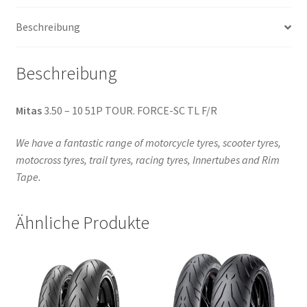
(Vorder-/Hinterreifen)
Beschreibung
Menge
Beschreibung
Mitas
3.50 – 10 51P TOUR. FORCE-SC TL F/R
We have a fantastic range of motorcycle tyres, scooter tyres,
motocross tyres, trail tyres, racing tyres, Innertubes and Rim
Tape.
Ähnliche Produkte