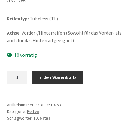
Reifentyp:
Tubeless (TL)
Achse:
Vorder-/Hinterreifen (Sowohl für das Vorder- als
auch für das Hinterrad geeignet)
10 vorrätig
Mitas
In den Warenkorb
Touring
Force-
SC
3.50
Artikelnummer:
3831126102531
Kategorie:
Reifen
-
Schlagwörter:
10
,
Mitas
10
51P
TL