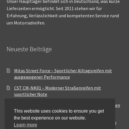
Unser Hauptlager befindet sich in Deutschland, was kurze
Lieferzeiten ermöglicht. Seit 2011 stehen wir für
Erfahrung, Verlässlichkeit und kompetenten Service rund
um Motorradreifen.
Neueste Beiträge
Mitas Street Force – Sportlicher Alltagsreifen mit
ausgewogener Performance
CST CM-NK01 – Moderner Straßenreifen mit
sportlicher Note
Maxxis MA-ST3 – Ausgewogener Sport-Touring-Reifen
This website uses cookies to ensure you get
für vielseitige Einsätze
the best experience on our website.
Pirelli City Demon – Zuverlässigkeit für den urbanen
Learn more
Alltag