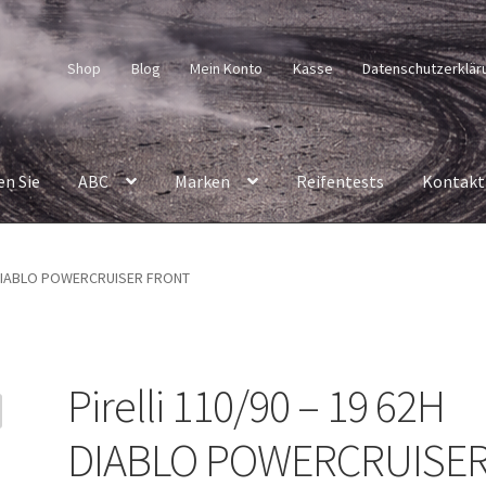
Shop
Blog
Mein Konto
Kasse
Datenschutzerklär
en Sie
ABC
Marken
Reifentests
Kontakt
2H DIABLO POWERCRUISER FRONT
Pirelli 110/90 – 19 62H
DIABLO POWERCRUISE