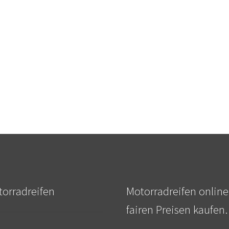
orradreifen
Motorradreifen online
fairen Preisen kaufen.