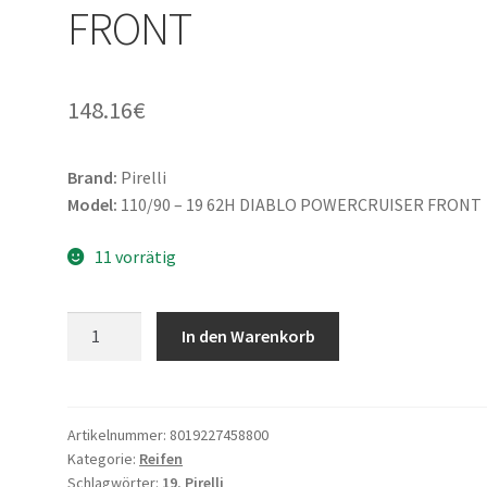
FRONT
148.16
€
Brand:
Pirelli
Model:
110/90 – 19 62H DIABLO POWERCRUISER FRONT
11 vorrätig
Pirelli
In den Warenkorb
110/90
-
19
62H
Artikelnummer:
8019227458800
Kategorie:
Reifen
DIABLO
Schlagwörter:
19
,
Pirelli