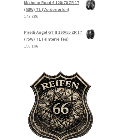
Michelin Road 6 120/70 ZR 17
(58W) TL (Vorderreifen)
143.38
€
Pirelli Angel GT II 190/55 ZR 17
(75W) TL (Hinterreifen)
193.10
€