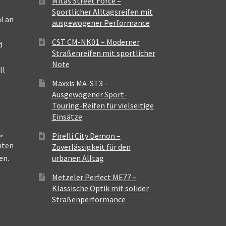
Mitas Street Force –
Sportlicher Alltagsreifen mit
l an
ausgewogener Performance
CST CM-NK01 – Moderner
d
Straßenreifen mit sportlicher
Note
ll
Maxxis MA-ST3 –
Ausgewogener Sport-
Touring-Reifen für vielseitige
Einsätze
,
Pirelli City Demon –
nten
Zuverlässigkeit für den
en.
urbanen Alltag
Metzeler Perfect ME77 –
Klassische Optik mit solider
Straßenperformance