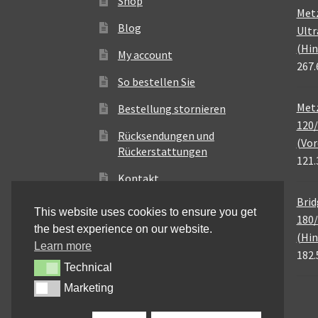
Shop
Met
Blog
Ultr
(Hin
My account
267.
So bestellen Sie
Metz
Bestellung stornieren
120/
Rücksendungen und
(Vor
Rückerstattungen
121.
Kontakt
Brid
This website uses cookies to ensure you get
180/
the best experience on our website.
(Hin
Learn more
182.
Technical
Technical
Marketing
Marketing