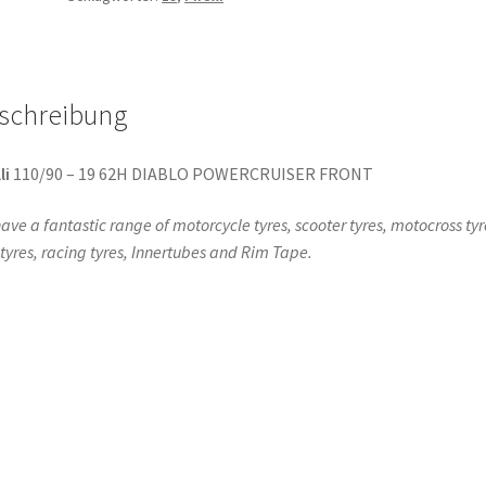
POWERCRUISER
FRONT
Menge
schreibung
li
110/90 – 19 62H DIABLO POWERCRUISER FRONT
ave a fantastic range of motorcycle tyres, scooter tyres, motocross tyr
l tyres, racing tyres, Innertubes and Rim Tape.