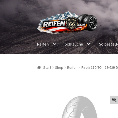
Zur
Zum
Navigation
Inhalt
springen
springen
Reifen
Schläuche
So bestell
Start
Shop
Reifen
Pirelli 110/90 – 19 6