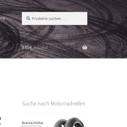
Suchen
Suchen
ung
nach:
0.00
€
0 Artikel
Suche nach Motorradreifen
R
Breite/Höhe: