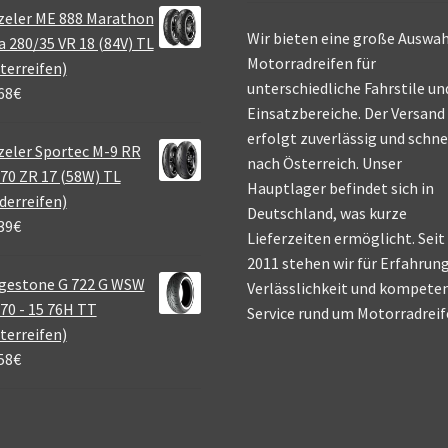
zeler ME 888 Marathon
Wir bieten eine große Auswah
a 280/35 VR 18 (84V) TL
Motorradreifen für
terreifen)
unterschiedliche Fahrstile un
68
€
Einsatzbereiche. Der Versand
erfolgt zuverlässig und schne
eler Sportec M-9 RR
nach Österreich. Unser
70 ZR 17 (58W) TL
Hauptlager befindet sich in
derreifen)
Deutschland, was kurze
39
€
Lieferzeiten ermöglicht. Seit
2011 stehen wir für Erfahrung
gestone G 722 G WSW
Verlässlichkeit und kompete
70 - 15 76H TT
Service rund um Motorradreif
terreifen)
58
€