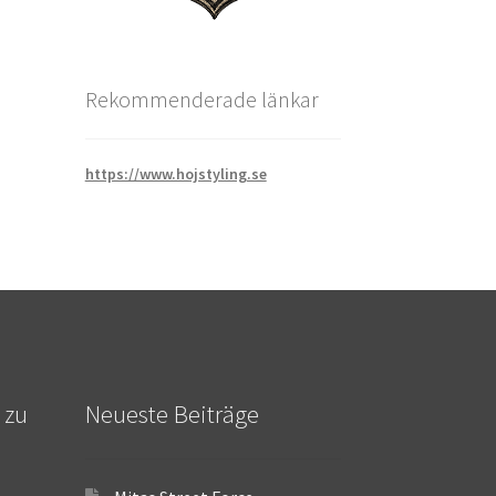
Rekommenderade länkar
https://www.hojstyling.se
 zu
Neueste Beiträge