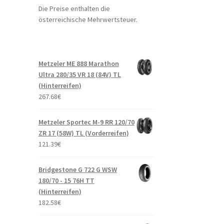
Die Preise enthalten die
österreichische Mehrwertsteuer.
Metzeler ME 888 Marathon
Ultra 280/35 VR 18 (84V) TL
(Hinterreifen)
267.68
€
Metzeler Sportec M-9 RR 120/70
ZR 17 (58W) TL (Vorderreifen)
121.39
€
Bridgestone G 722 G WSW
180/70 - 15 76H TT
(Hinterreifen)
182.58
€