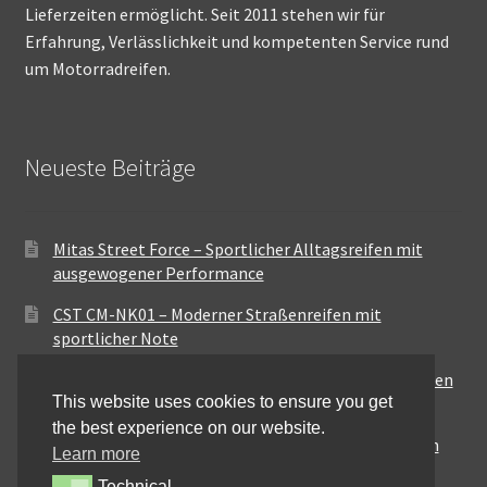
Lieferzeiten ermöglicht. Seit 2011 stehen wir für
Erfahrung, Verlässlichkeit und kompetenten Service rund
um Motorradreifen.
Neueste Beiträge
Mitas Street Force – Sportlicher Alltagsreifen mit
ausgewogener Performance
CST CM-NK01 – Moderner Straßenreifen mit
sportlicher Note
Maxxis MA-ST3 – Ausgewogener Sport-Touring-Reifen
This website uses cookies to ensure you get
für vielseitige Einsätze
the best experience on our website.
Pirelli City Demon – Zuverlässigkeit für den urbanen
Learn more
Alltag
Technical