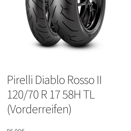
Kontakt
Pirelli Diablo Rosso II
120/70 R 17 58H TL
(Vorderreifen)
96.00
€