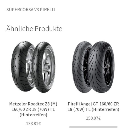
SUPERCORSA V3 PIRELLI
Ähnliche Produkte
Metzeler Roadtec Z8 (M)
Pirelli Angel GT 160/60 ZR
160/60 ZR 18 (70W) TL
18 (70W) TL (Hinterreifen)
(Hinterreifen)
150.07
€
133.81
€