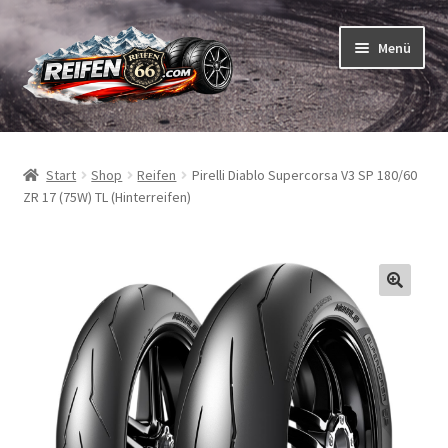
Zur
Zum
Menü
Navigation
Inhalt
springen
springen
Unterm
Reifen
öffnen
Start
Shop
Reifen
Pirelli Diablo Supercorsa V3 SP 180/60
Unterm
Schläuche
ZR 17 (75W) TL (Hinterreifen)
öffnen
So bestellen Sie
Unterm
ABC
öffnen
Unterm
Marken
öffnen
Reifentests