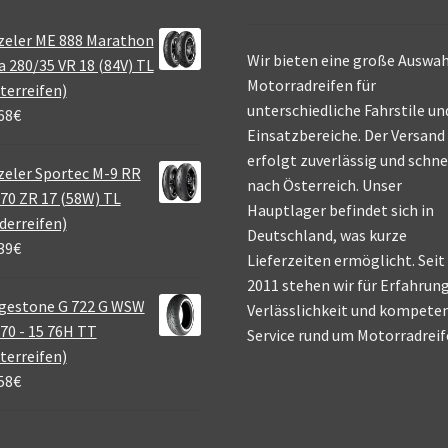
zeler ME 888 Marathon
Wir bieten eine große Auswah
a 280/35 VR 18 (84V) TL
Motorradreifen für
terreifen)
unterschiedliche Fahrstile un
68
€
Einsatzbereiche. Der Versand
erfolgt zuverlässig und schne
eler Sportec M-9 RR
nach Österreich. Unser
70 ZR 17 (58W) TL
Hauptlager befindet sich in
derreifen)
Deutschland, was kurze
39
€
Lieferzeiten ermöglicht. Seit
2011 stehen wir für Erfahrung
gestone G 722 G WSW
Verlässlichkeit und kompete
70 - 15 76H TT
Service rund um Motorradreif
terreifen)
58
€