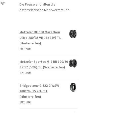
ng-
Die Preise enthalten die
österreichische Mehrwertsteuer.
Metzeler ME 888 Marathon
Ultra 280/35 VR 18 (84V) TL
(Hinterreifen)
267.68
€
Metzeler Sportec M-9 RR 120/70
ZR 17 (58W) TL (Vorderreifen)
121.39
€
Bridgestone G 722 G WSW
180/70 - 15 76H TT
(Hinterreifen)
182.58
€