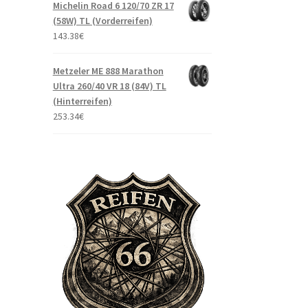
Michelin Road 6 120/70 ZR 17
(58W) TL (Vorderreifen)
143.38
€
Metzeler ME 888 Marathon
Ultra 260/40 VR 18 (84V) TL
(Hinterreifen)
253.34
€