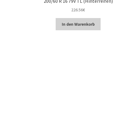
200/60 R 16 79V TL (Hinterreifen)
226.56
€
In den Warenkorb