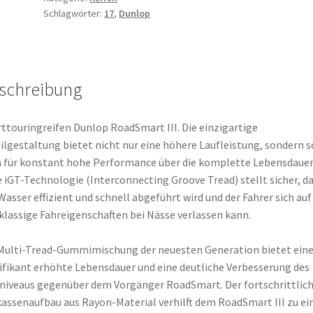
Schlagwörter:
17
,
Dunlop
(69W)
TL
(Hinterreifen)
Menge
schreibung
ttouringreifen Dunlop RoadSmart III. Die einzigartige
ilgestaltung bietet nicht nur eine höhere Laufleistung, sondern s
 für konstant hohe Performance über die komplette Lebensdauer.
 iGT-Technologie (Interconnecting Groove Tread) stellt sicher, d
Wasser effizient und schnell abgeführt wird und der Fahrer sich auf
klassige Fahreigenschaften bei Nässe verlassen kann.
Multi-Tread-Gummimischung der neuesten Generation bietet ein
ifikant erhöhte Lebensdauer und eine deutliche Verbesserung des
niveaus gegenüber dem Vorgänger RoadSmart. Der fortschrittlic
assenaufbau aus Rayon-Material verhilft dem RoadSmart III zu e