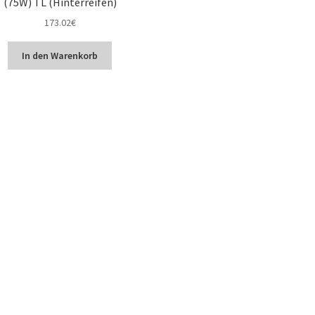
(75W) TL (Hinterreifen)
173.02
€
In den Warenkorb