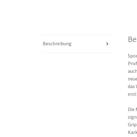
Be
Beschreibung
Spor
Prof
auch
neue
das 
erst
Die 
sign
Grip
Kark