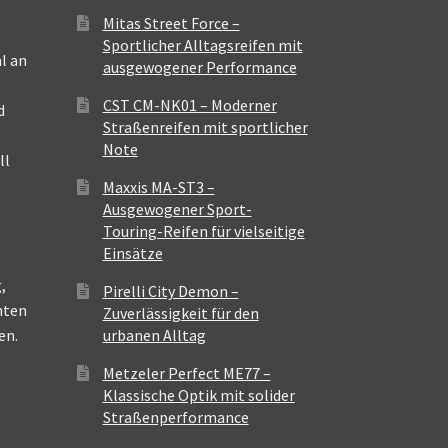
Mitas Street Force –
Sportlicher Alltagsreifen mit
l an
ausgewogener Performance
CST CM-NK01 – Moderner
d
Straßenreifen mit sportlicher
Note
ll
Maxxis MA-ST3 –
Ausgewogener Sport-
Touring-Reifen für vielseitige
Einsätze
,
Pirelli City Demon –
nten
Zuverlässigkeit für den
en.
urbanen Alltag
Metzeler Perfect ME77 –
Klassische Optik mit solider
Straßenperformance