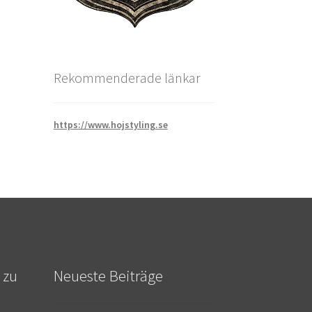
Rekommenderade länkar
https://www.hojstyling.se
 zu
Neueste Beiträge