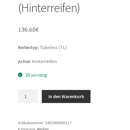
(Hinterreifen)
136.68
€
Reifentyp:
Tubeless (TL)
Achse:
Hinterreifen
20 vorrätig
Dunlop
In den Warenkorb
RoadSmart
III
160/60
ZR
Artikelnummer:
5452000560117
Kategorie:
Reifen
17