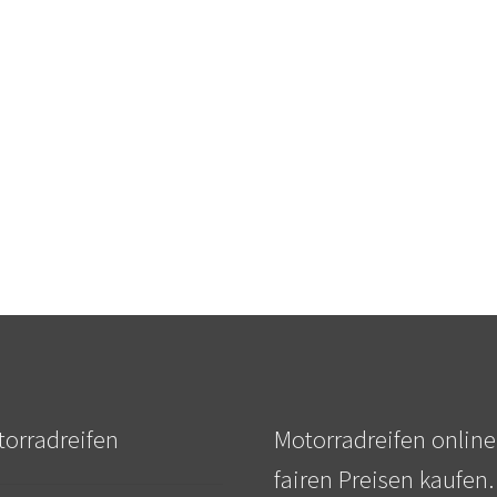
orradreifen
Motorradreifen online
fairen Preisen kaufen.