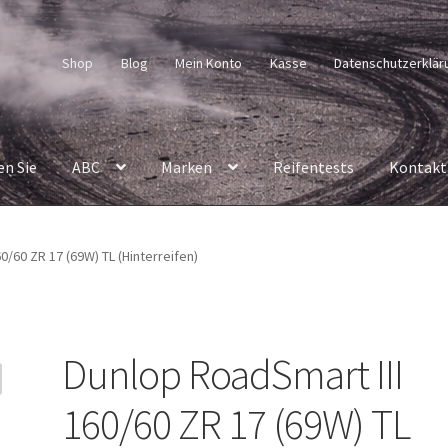
Shop
Blog
Mein Konto
Kasse
Datenschutzerklär
en Sie
ABC
Marken
Reifentests
Kontakt
0/60 ZR 17 (69W) TL (Hinterreifen)
Dunlop RoadSmart III
160/60 ZR 17 (69W) TL