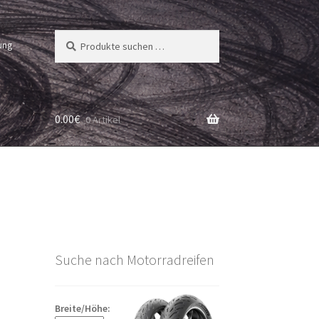
Suchen
Suchen
ung
nach:
0.00
€
0 Artikel
Suche nach Motorradreifen
Breite/Höhe: