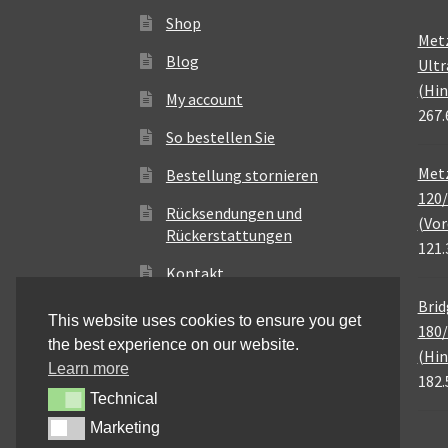
Shop
Met
Blog
Ultr
(Hin
My account
267.
So bestellen Sie
Metz
Bestellung stornieren
120/
Rücksendungen und
(Vor
Rückerstattungen
121.
Kontakt
Brid
This website uses cookies to ensure you get
180/
the best experience on our website.
(Hin
Learn more
182.
Technical
Technical
Marketing
Marketing