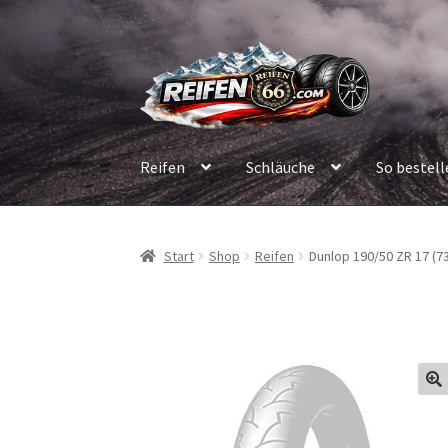
Zur
Zum
Navigation
Inhalt
springen
springen
Reifen
Schläuche
So bestell
Start
Shop
Reifen
Dunlop 190/50 ZR 17 (