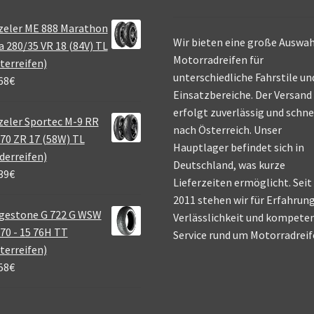
zeler ME 888 Marathon
Wir bieten eine große Auswah
a 280/35 VR 18 (84V) TL
Motorradreifen für
terreifen)
unterschiedliche Fahrstile un
68
€
Einsatzbereiche. Der Versand
erfolgt zuverlässig und schne
eler Sportec M-9 RR
nach Österreich. Unser
70 ZR 17 (58W) TL
Hauptlager befindet sich in
derreifen)
Deutschland, was kurze
39
€
Lieferzeiten ermöglicht. Seit
2011 stehen wir für Erfahrung
gestone G 722 G WSW
Verlässlichkeit und kompete
70 - 15 76H TT
Service rund um Motorradreif
terreifen)
58
€