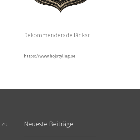
Rekommenderade länkar
https://www.hojstyling.se
 zu
Neueste Beiträge