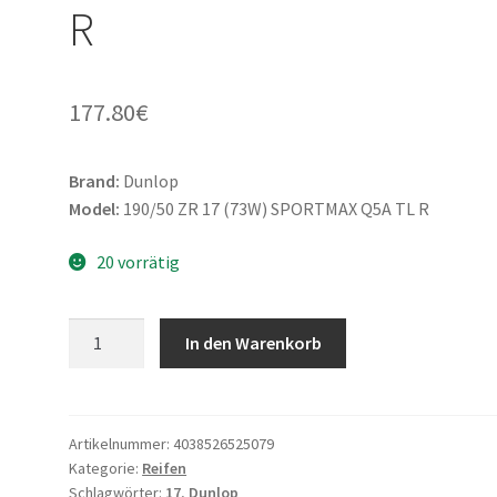
R
177.80
€
Brand:
Dunlop
Model:
190/50 ZR 17 (73W) SPORTMAX Q5A TL R
20 vorrätig
Dunlop
In den Warenkorb
190/50
ZR
17
(73W)
Artikelnummer:
4038526525079
Kategorie:
Reifen
SPORTMAX
Schlagwörter:
17
,
Dunlop