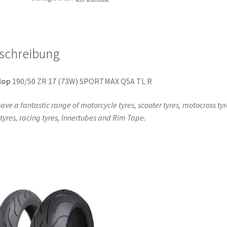
Q5A
TL
R
Menge
schreibung
lop
190/50 ZR 17 (73W) SPORTMAX Q5A TL R
ave a fantastic range of motorcycle tyres, scooter tyres, motocross tyr
l tyres, racing tyres, Innertubes and Rim Tape.