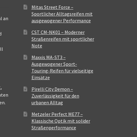
Mitas Street Force –
Sportlicher Alltagsreifen mit
l an
ausgewogener Performance
CST CM-NK01 – Moderner
d
Straßenreifen mit sportlicher
Note
ll
Maxxis MA-ST3 –
Ausgewogener Sport-
Touring-Reifen für vielseitige
Einsätze
,
Pirelli City Demon –
nten
Zuverlässigkeit für den
en.
urbanen Alltag
Metzeler Perfect ME77 –
Klassische Optik mit solider
Straßenperformance