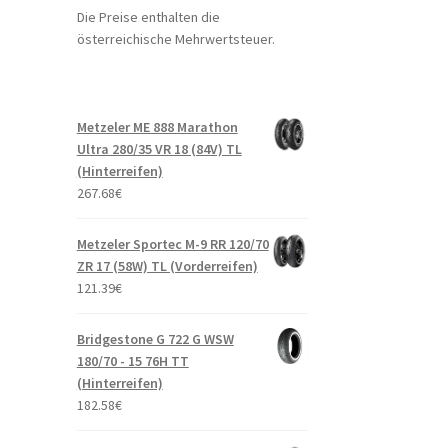
Die Preise enthalten die
österreichische Mehrwertsteuer.
Metzeler ME 888 Marathon
Ultra 280/35 VR 18 (84V) TL
(Hinterreifen)
267.68
€
Metzeler Sportec M-9 RR 120/70
ZR 17 (58W) TL (Vorderreifen)
121.39
€
Bridgestone G 722 G WSW
180/70 - 15 76H TT
(Hinterreifen)
182.58
€