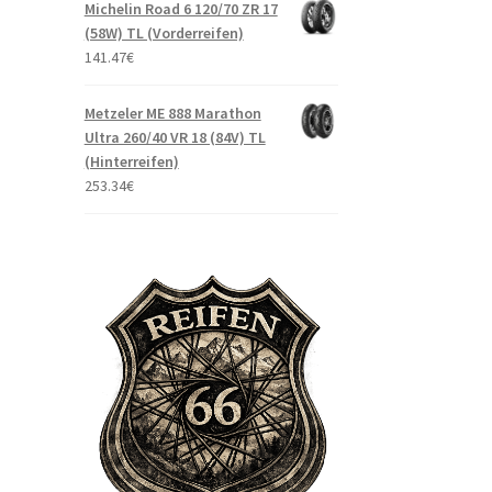
Michelin Road 6 120/70 ZR 17
(58W) TL (Vorderreifen)
141.47
€
Metzeler ME 888 Marathon
Ultra 260/40 VR 18 (84V) TL
(Hinterreifen)
253.34
€