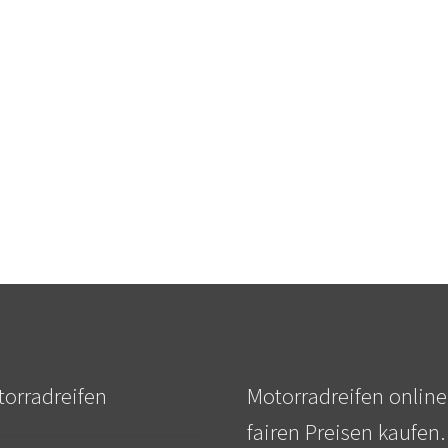
orradreifen
Motorradreifen online
fairen Preisen kaufen.