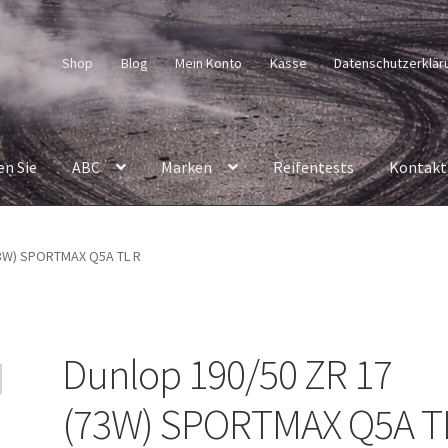
Shop
Blog
Mein Konto
Kasse
Datenschutzerklär
en Sie
ABC
Marken
Reifentests
Kontakt
73W) SPORTMAX Q5A TL R
Dunlop 190/50 ZR 17
(73W) SPORTMAX Q5A T