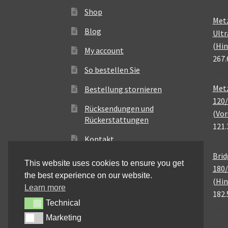
Shop
Met
Blog
Ultr
(Hin
My account
267.
So bestellen Sie
Metz
Bestellung stornieren
120/
Rücksendungen und
(Vor
Rückerstattungen
121.
Kontakt
Brid
This website uses cookies to ensure you get
180/
the best experience on our website.
(Hin
Learn more
182.
Technical
Technical
Marketing
Marketing