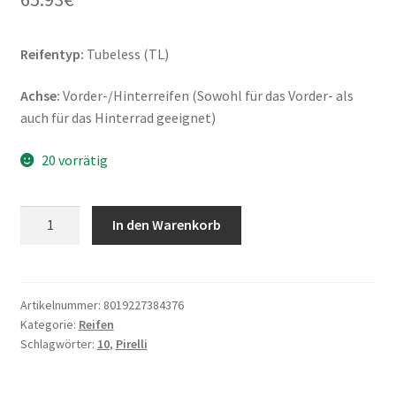
Reifentyp:
Tubeless (TL)
Achse:
Vorder-/Hinterreifen (Sowohl für das Vorder- als
auch für das Hinterrad geeignet)
20 vorrätig
Pirelli
In den Warenkorb
Angel
Scooter
120/70
-
Artikelnummer:
8019227384376
Kategorie:
Reifen
10
Schlagwörter:
10
,
Pirelli
54L
TL
Rf.