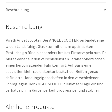
(Vorder-/Hinterreifen)
Beschreibung
Menge
Beschreibung
Pirelli Angel Scooter. Der ANGEL SCOOTER verbindet eine
widerstandsfähige Struktur mit einem optimierten
Profildesign für ein besonders breites Einsatzspektrum. Er
bietet daher auf den verschiedensten Straßenoberflächen
einen hervorragenden Fahrkomfort. Auf Basis einer
speziellen Mehrradienkontur besitzt der Reifen genau
definierte Handlingeigenschaften in den verschiedenen
Schräglagen. Der ANGEL SCOOTER lenkt sehr agil ein und
verhält sich im Kurvenverlauf progressiver und stabiler.
Ähnliche Produkte