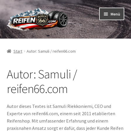
Zur
Zum
Menü
Navigation
Inhalt
springen
springen
Unterm
Reifen
öffnen
Start
Autor: Samuli / reifen66.com
Unterm
Schläuche
öffnen
Autor:
Samuli /
So bestellen Sie
Unterm
reifen66.com
ABC
öffnen
Unterm
Marken
Autor dieses Textes ist Samuli Riekkoniemi, CEO und
öffnen
Experte von reifen66.com, einem seit 2011 etablierten
Reifentests
Reifenshop. Mit umfassender Erfahrung und einem
praxisnahen Ansatz sorgt er dafür, dass jeder Kunde Reifen