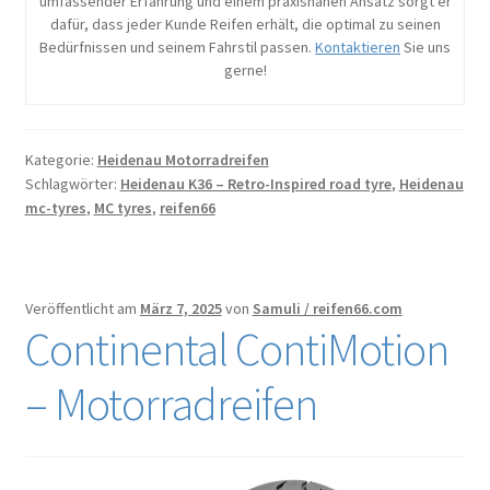
umfassender Erfahrung und einem praxisnahen Ansatz sorgt er
dafür, dass jeder Kunde Reifen erhält, die optimal zu seinen
Bedürfnissen und seinem Fahrstil passen.
Kontaktieren
Sie uns
gerne!
Kategorie:
Heidenau Motorradreifen
Schlagwörter:
Heidenau K36 – Retro-Inspired road tyre
,
Heidenau
mc-tyres
,
MC tyres
,
reifen66
Veröffentlicht am
März 7, 2025
von
Samuli / reifen66.com
Continental ContiMotion
– Motorradreifen