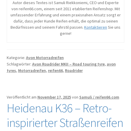
Autor dieses Textes ist Samuli Riekkoniemi, CEO und Experte
von reifen66.com, einem seit 2011 etablierten Reifenshop. Mit
umfassender Erfahrung und einem praxisnahen Ansatz sorgt er
dafür, dass jeder Kunde Reifen erhält, die optimal zu seinen
Bedürfnissen und seinem Fahrstil passen.
Kontaktieren
Sie uns
gerne!
Kategorie:
Avon Motorradreifen
Schlagwörter:
Avon Roadrider MKII – Road touring tyre
,
avon
tyres
,
Motorradreifen
,
reifen66
,
Roadrider
Veröffentlicht am
November 17, 2025
von
Samuli / reifen66.com
Heidenau K36 – Retro-
inspirierter Straßenreifen