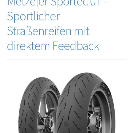
Metzeler Sportec 01 –
Sportlicher
Straßenreifen mit
direktem Feedback