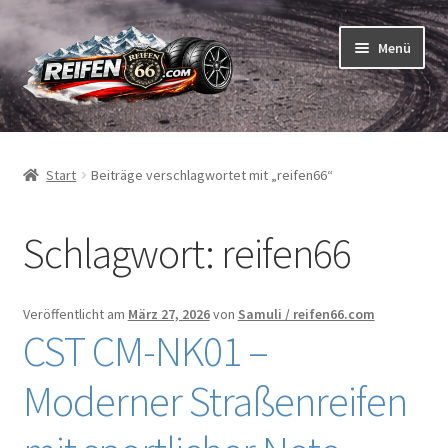
Zur
Zum
Menü
Navigation
Inhalt
springen
springen
Unterm
Reifen
öffnen
Start
Beiträge verschlagwortet mit „reifen66“
Unterm
Schläuche
öffnen
Schlagwort:
reifen66
So bestellen Sie
Unterm
ABC
öffnen
Veröffentlicht am
März 27, 2026
von
Samuli / reifen66.com
CST CM-NK01 –
Unterm
Marken
öffnen
Moderner Straßenreifen
Reifentests